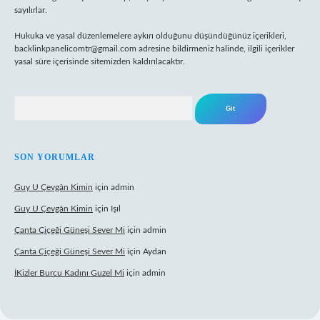
sayılırlar.
Hukuka ve yasal düzenlemelere aykırı olduğunu düşündüğünüz içerikleri,
backlinkpanelicomtr@gmail.com
adresine bildirmeniz halinde, ilgili içerikler
yasal süre içerisinde sitemizden kaldırılacaktır.
Arama
SON YORUMLAR
Guy U Çevgân Kimin
için
admin
Guy U Çevgân Kimin
için
Işıl
Çanta Çiçeği Güneşi Sever Mi
için
admin
Çanta Çiçeği Güneşi Sever Mi
için
Aydan
İKizler Burcu Kadını Guzel Mi
için
admin