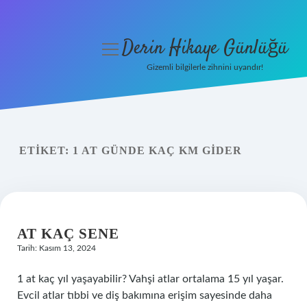
Derin Hikaye Günlüğü
menüyü
aç
Gizemli bilgilerle zihnini uyandır!
Anasayfa
Gizlilik Politikası
ETIKET:
1 AT GÜNDE KAÇ KM GIDER
Yasal Uyarı
Hakkımızda
AT KAÇ SENE
Tarih: Kasım 13, 2024
1 at kaç yıl yaşayabilir? Vahşi atlar ortalama 15 yıl yaşar.
Evcil atlar tıbbi ve diş bakımına erişim sayesinde daha