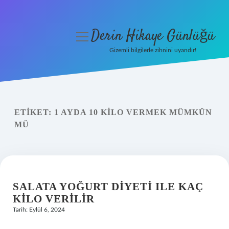
Derin Hikaye Günlüğü
menüyü
aç
Gizemli bilgilerle zihnini uyandır!
Anasayfa
Gizlilik Politikası
ETIKET:
1 AYDA 10 KILO VERMEK MÜMKÜN
Yasal Uyarı
MÜ
Hakkımızda
SALATA YOĞURT DIYETI ILE KAÇ
KILO VERILIR
Tarih: Eylül 6, 2024