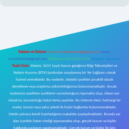
 giriş
Reklam ve İletişim:
E-mail:
backlinkpaneli@gmail.com
Teams:
forumhizmeti@gmail.com
Whatsapp: 0262 606 0 726
Telegram: @karabul
Yasal Uyarı:
Sitemiz, 5651 Sayılı Kanun gereğince Bilgi Teknolojileri ve
İletişim Kurumu (BTK) tarafından onaylanmış bir Yer Sağlayıcı olarak
hizmet vermektedir. Bu nedenle, sitedeki içerikleri proaktif olarak
denetleme veya araştırma yükümlülüğümüz bulunmamaktadır. Ancak,
üyelerimiz yazdıkları içeriklerin sorumluluğunu taşımakta olup, siteye üye
olarak bu sorumluluğu kabul etmiş sayılırlar. Bu internet sitesi, herhangi bir
marka, kurum veya şahıs şirketi ile hiçbir bağlantısı bulunmamaktadır.
Sitede yalnızca kendi hazırladığımız makaleler paylaşılmaktadır. Burada yer
alan içerikler haber niteliği taşımamakta olup, gerçek kurum ve kişiler
hakkında paylaşım yapılmamaktadır. Gerçek kurum ve kişiler ile isim