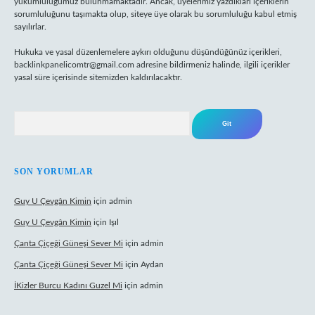
yükümlülüğümüz bulunmamaktadır. Ancak, üyelerimiz yazdıkları içeriklerin
sorumluluğunu taşımakta olup, siteye üye olarak bu sorumluluğu kabul etmiş
sayılırlar.
Hukuka ve yasal düzenlemelere aykırı olduğunu düşündüğünüz içerikleri,
backlinkpanelicomtr@gmail.com
adresine bildirmeniz halinde, ilgili içerikler
yasal süre içerisinde sitemizden kaldırılacaktır.
Arama
SON YORUMLAR
Guy U Çevgân Kimin
için
admin
Guy U Çevgân Kimin
için
Işıl
Çanta Çiçeği Güneşi Sever Mi
için
admin
Çanta Çiçeği Güneşi Sever Mi
için
Aydan
İKizler Burcu Kadını Guzel Mi
için
admin