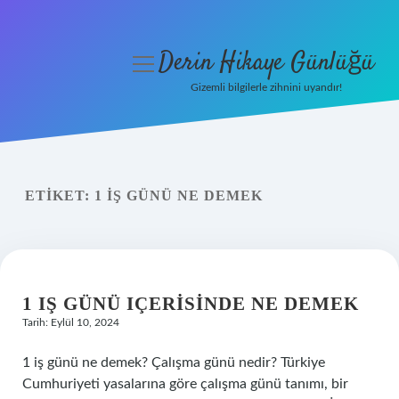
Derin Hikaye Günlüğü
menüyü
aç
Gizemli bilgilerle zihnini uyandır!
Anasayfa
Gizlilik Politikası
ETIKET:
1 IŞ GÜNÜ NE DEMEK
Yasal Uyarı
Hakkımızda
1 IŞ GÜNÜ IÇERISINDE NE DEMEK
Tarih: Eylül 10, 2024
1 iş günü ne demek? Çalışma günü nedir? Türkiye
Cumhuriyeti yasalarına göre çalışma günü tanımı, bir