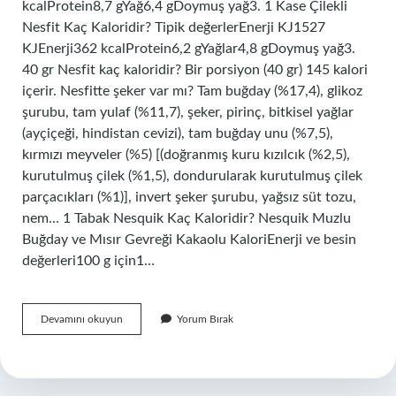
kcalProtein8,7 gYağ6,4 gDoymuş yağ3. 1 Kase Çilekli
Nesfit Kaç Kaloridir? Tipik değerlerEnerji KJ1527
KJEnerji362 kcalProtein6,2 gYağlar4,8 gDoymuş yağ3.
40 gr Nesfit kaç kaloridir? Bir porsiyon (40 gr) 145 kalori
içerir. Nesfitte şeker var mı? Tam buğday (%17,4), glikoz
şurubu, tam yulaf (%11,7), şeker, pirinç, bitkisel yağlar
(ayçiçeği, hindistan cevizi), tam buğday unu (%7,5),
kırmızı meyveler (%5) [(doğranmış kuru kızılcık (%2,5),
kurutulmuş çilek (%1,5), dondurularak kurutulmuş çilek
parçacıkları (%1)], invert şeker şurubu, yağsız süt tozu,
nem… 1 Tabak Nesquik Kaç Kaloridir? Nesquik Muzlu
Buğday ve Mısır Gevreği Kakaolu KaloriEnerji ve besin
değerleri100 g için1…
1
Devamını okuyun
Yorum Bırak
Adet
Nestle
Nesfit
Kaç