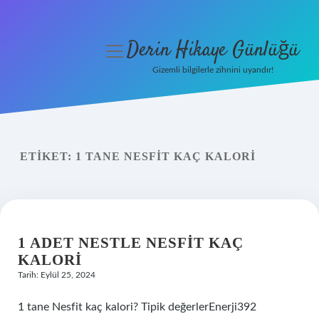
Derin Hikaye Günlüğü
menüyü
aç
Gizemli bilgilerle zihnini uyandır!
Anasayfa
Gizlilik Politikası
ETIKET:
1 TANE NESFIT KAÇ KALORI
Yasal Uyarı
Hakkımızda
1 ADET NESTLE NESFIT KAÇ
KALORI
Tarih: Eylül 25, 2024
1 tane Nesfit kaç kalori? Tipik değerlerEnerji392