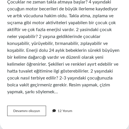
Çocuklar ne zaman takla atmaya başlar? 4 yaşındaki
çocuğun motor becerileri de büyük ilerleme kaydediyor
ve artık vücuduna hakim oldu. Takla atma, zıplama ve
sıçrama gibi motor aktiviteleri yapabilen bir çocuk çok
aktiftir ve çok fazla enerjisi vardır. 2 yasindaki çocuk
neler yapabilir? 2 yaşına geldiklerinde çocuklar
konuşabilir, yürüyebilir, tırmanabilir, zıplayabilir ve
koşabilir. Enerji dolu 24 aylık bebeklerin sürekli büyüyen
bir kelime dağarcığı vardır ve düzenli olarak yeni
kelimeler öğrenirler. Şekilleri ve renkleri ayırt edebilir ve
hatta tuvalet eğitimine ilgi gösterebilirler. 2 yaşındaki
çocuk nasıl terbiye edilir? 2-3 yaşındaki çocuğunuzla
bolca vakit geçirmeniz gerekir. Resim yapmak, çizim
yapmak, şarkı söylemek…
2
Devamını okuyun
12 Yorum
Yaşındaki
Çocuk
Takla