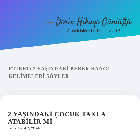
Derin Hikaye Günlüğü
menüyü
aç
Gizemli bilgilerle zihnini uyandır!
Anasayfa
Gizlilik Politikası
ETIKET:
2 YAŞINDAKI BEBEK HANGI
Yasal Uyarı
KELIMELERI SÖYLER
Hakkımızda
2 YAŞINDAKI ÇOCUK TAKLA
ATABILIR MI
Tarih: Eylül 9, 2024