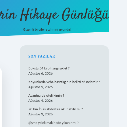
rin Hikaye Günlüğü
Gizemli bilgilerle zihnini uyandır!
tulipbet giriş
SIDEBAR
SON YAZILAR
Boksta 54 kilo hangi sıklet ?
Ağustos 6, 2026
Koyunlarda veba hastalığının belirtileri nelerdir ?
Ağustos 5, 2026
Avantgarde oteli kimin ?
Ağustos 4, 2026
70 bin İhlas abdestsiz okunabilir mi ?
Ağustos 3, 2026
Şişme yelek makinede yıkanır mı ?