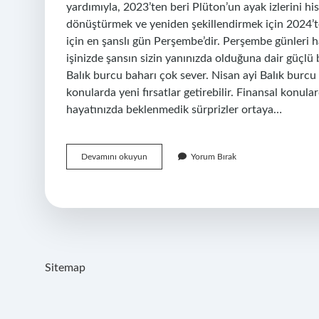
yardımıyla, 2023’ten beri Plüton’un ayak izlerini hi
dönüştürmek ve yeniden şekillendirmek için 2024’te
için en şanslı gün Perşembe’dir. Perşembe günleri ha
işinizde şansın sizin yanınızda olduğuna dair güçlü 
Balık burcu baharı çok sever. Nisan ayi Balık burcu 2
konularda yeni fırsatlar getirebilir. Finansal konula
hayatınızda beklenmedik sürprizler ortaya…
Balık
Devamını okuyun
Yorum Bırak
Burcu
Hangi
Aylarda
Şanslıdır
Sitemap