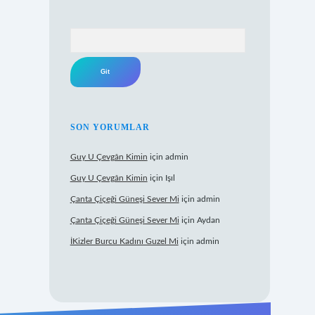
Arama
SON YORUMLAR
Guy U Çevgân Kimin
için
admin
Guy U Çevgân Kimin
için
Işıl
Çanta Çiçeği Güneşi Sever Mi
için
admin
Çanta Çiçeği Güneşi Sever Mi
için
Aydan
İKizler Burcu Kadını Guzel Mi
için
admin