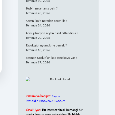
Temmuz 30, 2026
Tesbih ne anlama gelir ?
Temmuz 28, 2026
Kartın limiti nereden öğrenilir ?
Temmuz 24, 2026
Acısı gitmeyen zeytin nasıl tatlandırılır ?
Temmuz 20, 2026
Tavuk gibi uyumak ne demek ?
Temmuz 18, 2026
Batman Kozluk’un kaç tane köyü var ?
Temmuz 17, 2026
Reklam ve İletişim:
Skype:
live:.cid.575569c608265c69
Yasal Uyarı:
Bu internet sitesi, herhangi bir
marka, kurum veya şahıs şirketi ile hiçbir