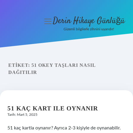
Derin Hikaye Günlüğü
menüyü
aç
Gizemli bilgilerle zihnini uyandır!
Anasayfa
Gizlilik Politikası
ETIKET:
51 OKEY TAŞLARI NASIL
Yasal Uyarı
DAĞITILIR
Hakkımızda
51 KAÇ KART ILE OYNANIR
Tarih: Mart 5, 2025
51 kaç kartla oynanır? Ayrıca 2-3 kişiyle de oynanabilir.