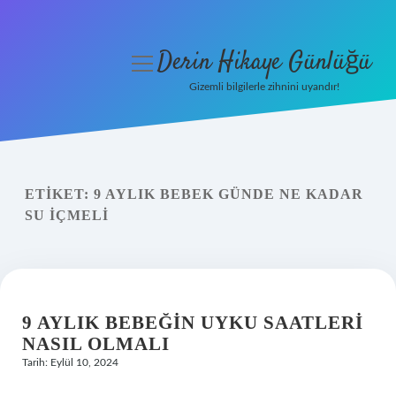
Derin Hikaye Günlüğü
menüyü
aç
Gizemli bilgilerle zihnini uyandır!
Anasayfa
Gizlilik Politikası
ETIKET:
9 AYLIK BEBEK GÜNDE NE KADAR
Yasal Uyarı
SU IÇMELI
Hakkımızda
9 AYLIK BEBEĞIN UYKU SAATLERI
NASIL OLMALI
Tarih: Eylül 10, 2024