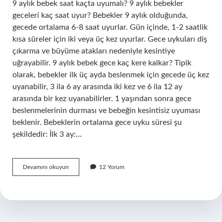
9 aylık bebek saat kaçta uyumalı? 9 aylık bebekler
geceleri kaç saat uyur? Bebekler 9 aylık olduğunda,
gecede ortalama 6-8 saat uyurlar. Gün içinde, 1-2 saatlik
kısa süreler için iki veya üç kez uyurlar. Gece uykuları diş
çıkarma ve büyüme atakları nedeniyle kesintiye
uğrayabilir. 9 aylık bebek gece kaç kere kalkar? Tipik
olarak, bebekler ilk üç ayda beslenmek için gecede üç kez
uyanabilir, 3 ila 6 ay arasında iki kez ve 6 ila 12 ay
arasında bir kez uyanabilirler. 1 yaşından sonra gece
beslenmelerinin durması ve bebeğin kesintisiz uyuması
beklenir. Bebeklerin ortalama gece uyku süresi şu
şekildedir: İlk 3 ay:…
9
Devamını okuyun
12 Yorum
Aylık
Bebeğin
Uyku
Saatleri
Nasıl
Olmalı