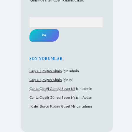
içerisinde sitemizden kaldırılacaktır.
Arama
SON YORUMLAR
Guy U Çevgân Kimin
için
admin
Guy U Çevgân Kimin
için
Işıl
Çanta Çiçeği Güneşi Sever Mi
için
admin
Çanta Çiçeği Güneşi Sever Mi
için
Aydan
İKizler Burcu Kadını Guzel Mi
için
admin