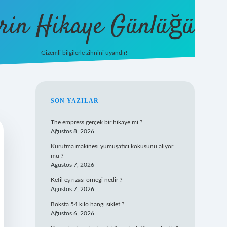
rin Hikaye Günlüğü
Gizemli bilgilerle zihnini uyandır!
tulipbet giriş
SIDEBAR
SON YAZILAR
The empress gerçek bir hikaye mi ?
Ağustos 8, 2026
Kurutma makinesi yumuşatıcı kokusunu alıyor
mu ?
Ağustos 7, 2026
Kefil eş rızası örneği nedir ?
Ağustos 7, 2026
Boksta 54 kilo hangi sıklet ?
Ağustos 6, 2026