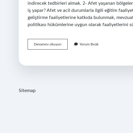
indirecek tedbirleri almak. 2- Afet yaşanan bölgele
iş yapar? Afet ve acil durumlarla ilgili eğitim faali
geliştirme faaliyetlerine katkıda bulunmak, mevzuat
politikası hükümlerine uygun olarak faaliyetlerini
Afat
Devamını okuyun
Yorum Bırak
Ne
Anlama
Gelir
Sitemap