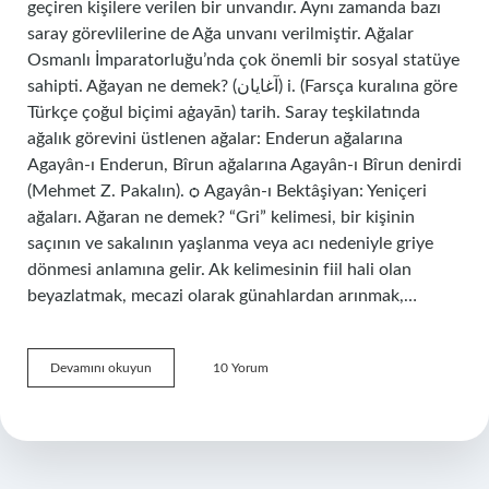
geçiren kişilere verilen bir unvandır. Aynı zamanda bazı
saray görevlilerine de Ağa unvanı verilmiştir. Ağalar
Osmanlı İmparatorluğu’nda çok önemli bir sosyal statüye
sahipti. Ağayan ne demek? (ﺁﻏﺎﻳﺎﻥ) i. (Farsça kuralına göre
Türkçe çoğul biçimi aġayān) tarih. Saray teşkilatında
ağalık görevini üstlenen ağalar: Enderun ağalarına
Agayân-ı Enderun, Bîrun ağalarına Agayân-ı Bîrun denirdi
(Mehmet Z. Pakalın). ѻ Agayân-ı Bektâşiyan: Yeniçeri
ağaları. Ağaran ne demek? “Gri” kelimesi, bir kişinin
saçının ve sakalının yaşlanma veya acı nedeniyle griye
dönmesi anlamına gelir. Ak kelimesinin fiil hali olan
beyazlatmak, mecazi olarak günahlardan arınmak,…
Agayan
Devamını okuyun
10 Yorum
Ne
Demek