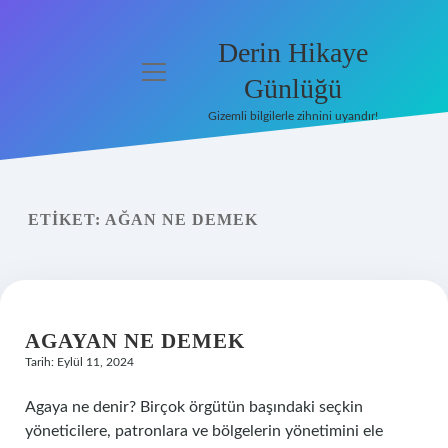
Derin Hikaye Günlüğü
menüyü
aç
Gizemli bilgilerle zihnini uyandır!
Anasayfa
Gizlilik Politikası
ETIKET:
AĞAN NE DEMEK
Yasal Uyarı
Hakkımızda
AGAYAN NE DEMEK
Tarih: Eylül 11, 2024
Agaya ne denir? Birçok örgütün başındaki seçkin
yöneticilere, patronlara ve bölgelerin yönetimini ele