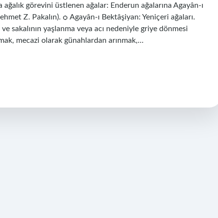
da ağalık görevini üstlenen ağalar: Enderun ağalarına Agayân-ı
hmet Z. Pakalın). ѻ Agayân-ı Bektâşiyan: Yeniçeri ağaları.
n ve sakalının yaşlanma veya acı nedeniyle griye dönmesi
latmak, mecazi olarak günahlardan arınmak,…