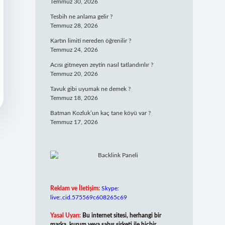
Temmuz 30, 2026
Tesbih ne anlama gelir ?
Temmuz 28, 2026
Kartın limiti nereden öğrenilir ?
Temmuz 24, 2026
Acısı gitmeyen zeytin nasıl tatlandırılır ?
Temmuz 20, 2026
Tavuk gibi uyumak ne demek ?
Temmuz 18, 2026
Batman Kozluk’un kaç tane köyü var ?
Temmuz 17, 2026
Reklam ve İletişim:
Skype:
live:.cid.575569c608265c69
Yasal Uyarı:
Bu internet sitesi, herhangi bir
marka, kurum veya şahıs şirketi ile hiçbir