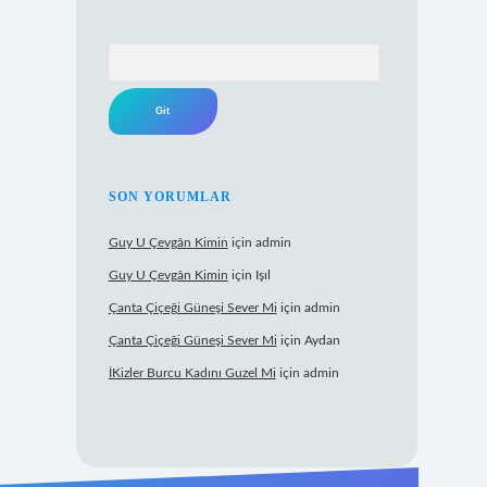
Arama
SON YORUMLAR
Guy U Çevgân Kimin
için
admin
Guy U Çevgân Kimin
için
Işıl
Çanta Çiçeği Güneşi Sever Mi
için
admin
Çanta Çiçeği Güneşi Sever Mi
için
Aydan
İKizler Burcu Kadını Guzel Mi
için
admin