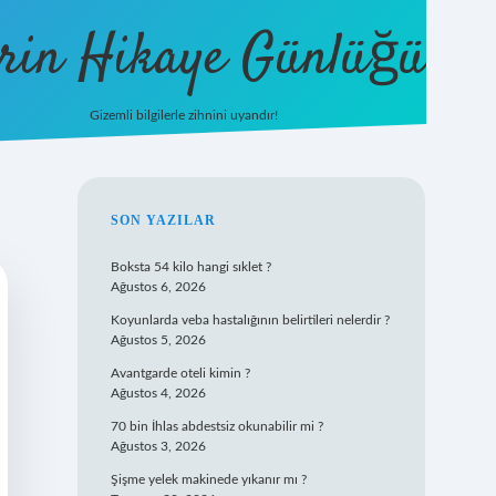
rin Hikaye Günlüğü
Gizemli bilgilerle zihnini uyandır!
tulipbet giriş
SIDEBAR
SON YAZILAR
Boksta 54 kilo hangi sıklet ?
Ağustos 6, 2026
Koyunlarda veba hastalığının belirtileri nelerdir ?
Ağustos 5, 2026
Avantgarde oteli kimin ?
Ağustos 4, 2026
70 bin İhlas abdestsiz okunabilir mi ?
Ağustos 3, 2026
Şişme yelek makinede yıkanır mı ?