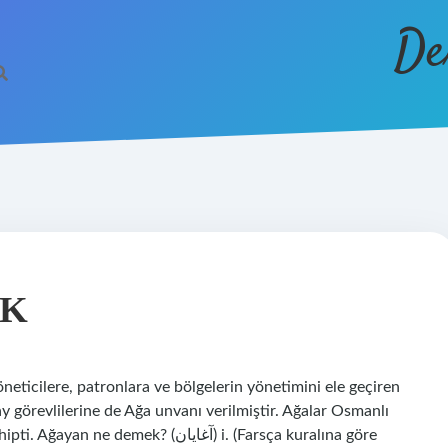
De
EK
eticilere, patronlara ve bölgelerin yönetimini ele geçiren
ay görevlilerine de Ağa unvanı verilmiştir. Ağalar Osmanlı
k? (ﺁﻏﺎﻳﺎﻥ) i. (Farsça kuralına göre