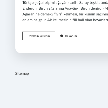
Türkçe çoğul biçimi aġayān) tarih. Saray teşkilatın
Enderun, Bîrun ağalarına Agayân-ı Bîrun denirdi (Me
Ağaran ne demek? “Gri” kelimesi, bir kişinin saçını
anlamına gelir. Ak kelimesinin fiil hali olan beyaz
Agayan
Devamını okuyun
10 Yorum
Ne
Demek
Sitemap