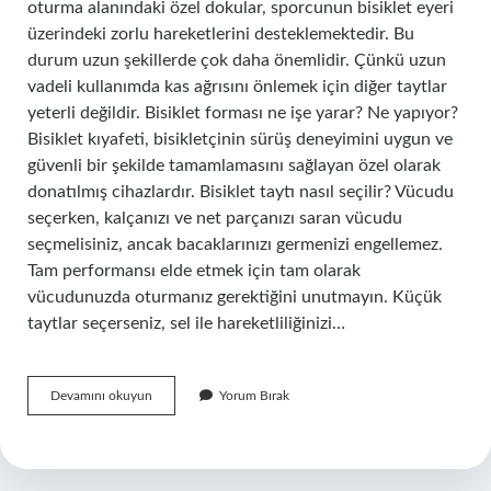
oturma alanındaki özel dokular, sporcunun bisiklet eyeri
üzerindeki zorlu hareketlerini desteklemektedir. Bu
durum uzun şekillerde çok daha önemlidir. Çünkü uzun
vadeli kullanımda kas ağrısını önlemek için diğer taytlar
yeterli değildir. Bisiklet forması ne işe yarar? Ne yapıyor?
Bisiklet kıyafeti, bisikletçinin sürüş deneyimini uygun ve
güvenli bir şekilde tamamlamasını sağlayan özel olarak
donatılmış cihazlardır. Bisiklet taytı nasıl seçilir? Vücudu
seçerken, kalçanızı ve net parçanızı saran vücudu
seçmelisiniz, ancak bacaklarınızı germenizi engellemez.
Tam performansı elde etmek için tam olarak
vücudunuzda oturmanız gerektiğini unutmayın. Küçük
taytlar seçerseniz, sel ile hareketliliğinizi…
Bisiklet
Devamını okuyun
Yorum Bırak
Taytı
Ne
Işe
Yarar