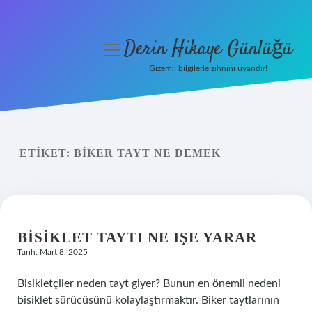
Derin Hikaye Günlüğü
menüyü
aç
Gizemli bilgilerle zihnini uyandır!
Anasayfa
Gizlilik Politikası
ETIKET:
BIKER TAYT NE DEMEK
Yasal Uyarı
Hakkımızda
BISIKLET TAYTI NE IŞE YARAR
Tarih: Mart 8, 2025
Bisikletçiler neden tayt giyer? Bunun en önemli nedeni
bisiklet sürücüsünü kolaylaştırmaktır. Biker taytlarının