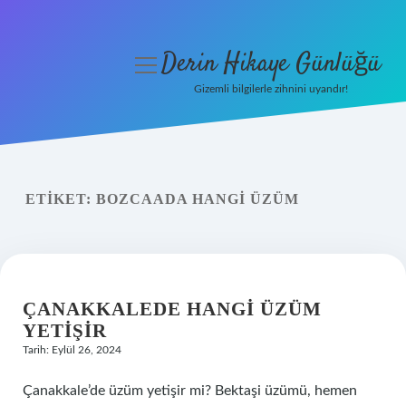
Derin Hikaye Günlüğü
menüyü
aç
Gizemli bilgilerle zihnini uyandır!
Anasayfa
Gizlilik Politikası
ETIKET:
BOZCAADA HANGI ÜZÜM
Yasal Uyarı
Hakkımızda
ÇANAKKALEDE HANGI ÜZÜM
YETIŞIR
Tarih: Eylül 26, 2024
Çanakkale’de üzüm yetişir mi? Bektaşi üzümü, hemen