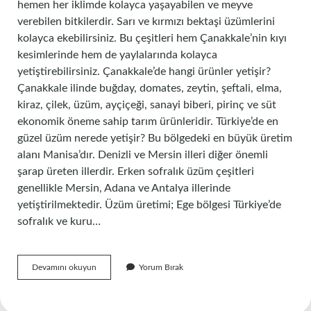
hemen her iklimde kolayca yaşayabilen ve meyve
verebilen bitkilerdir. Sarı ve kırmızı bektaşi üzümlerini
kolayca ekebilirsiniz. Bu çeşitleri hem Çanakkale’nin kıyı
kesimlerinde hem de yaylalarında kolayca
yetiştirebilirsiniz. Çanakkale’de hangi ürünler yetişir?
Çanakkale ilinde buğday, domates, zeytin, şeftali, elma,
kiraz, çilek, üzüm, ayçiçeği, sanayi biberi, pirinç ve süt
ekonomik öneme sahip tarım ürünleridir. Türkiye’de en
güzel üzüm nerede yetişir? Bu bölgedeki en büyük üretim
alanı Manisa’dır. Denizli ve Mersin illeri diğer önemli
şarap üreten illerdir. Erken sofralık üzüm çeşitleri
genellikle Mersin, Adana ve Antalya illerinde
yetiştirilmektedir. Üzüm üretimi; Ege bölgesi Türkiye’de
sofralık ve kuru…
Çanakkalede
Devamını okuyun
Yorum Bırak
Hangi
Üzüm
Yetişir