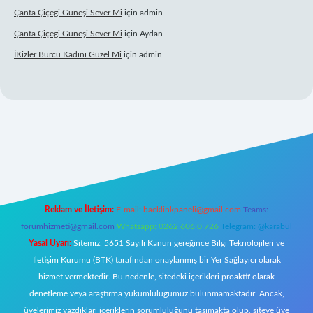
Çanta Çiçeği Güneşi Sever Mi
için
admin
Çanta Çiçeği Güneşi Sever Mi
için
Aydan
İKizler Burcu Kadını Guzel Mi
için
admin
giriş
Reklam ve İletişim:
E-mail:
backlinkpaneli@gmail.com
Teams:
forumhizmeti@gmail.com
Whatsapp: 0262 606 0 726
Telegram: @karabul
Yasal Uyarı:
Sitemiz, 5651 Sayılı Kanun gereğince Bilgi Teknolojileri ve
İletişim Kurumu (BTK) tarafından onaylanmış bir Yer Sağlayıcı olarak
hizmet vermektedir. Bu nedenle, sitedeki içerikleri proaktif olarak
denetleme veya araştırma yükümlülüğümüz bulunmamaktadır. Ancak,
üyelerimiz yazdıkları içeriklerin sorumluluğunu taşımakta olup, siteye üye