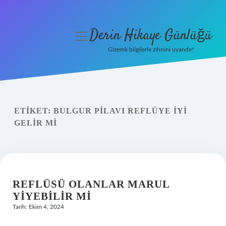
Derin Hikaye Günlüğü
menüyü
aç
Gizemli bilgilerle zihnini uyandır!
Anasayfa
Gizlilik Politikası
ETIKET:
BULGUR PILAVI REFLÜYE IYI
Yasal Uyarı
GELIR MI
Hakkımızda
REFLÜSÜ OLANLAR MARUL
YIYEBILIR MI
Tarih: Ekim 4, 2024