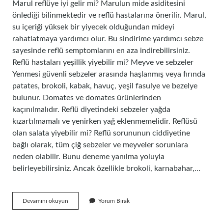
Marul reflüye iyi gelir mi? Marulun mide asiditesini
önlediği bilinmektedir ve reflü hastalarına önerilir. Marul,
su içeriği yüksek bir yiyecek olduğundan mideyi
rahatlatmaya yardımcı olur. Bu sindirime yardımcı sebze
sayesinde reflü semptomlarını en aza indirebilirsiniz.
Reflü hastaları yeşillik yiyebilir mi? Meyve ve sebzeler
Yenmesi güvenli sebzeler arasında haşlanmış veya fırında
patates, brokoli, kabak, havuç, yeşil fasulye ve bezelye
bulunur. Domates ve domates ürünlerinden
kaçınılmalıdır. Reflü diyetindeki sebzeler yağda
kızartılmamalı ve yenirken yağ eklenmemelidir. Reflüsü
olan salata yiyebilir mi? Reflü sorununun ciddiyetine
bağlı olarak, tüm çiğ sebzeler ve meyveler sorunlara
neden olabilir. Bunu deneme yanılma yoluyla
belirleyebilirsiniz. Ancak özellikle brokoli, karnabahar,…
Reflüsü
Devamını okuyun
Yorum Bırak
Olanlar
Marul