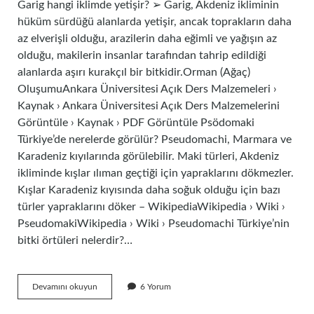
Garig hangi iklimde yetişir? ➢ Garig, Akdeniz ikliminin
hüküm sürdüğü alanlarda yetişir, ancak toprakların daha
az elverişli olduğu, arazilerin daha eğimli ve yağışın az
olduğu, makilerin insanlar tarafından tahrip edildiği
alanlarda aşırı kurakçıl bir bitkidir.Orman (Ağaç)
OluşumuAnkara Üniversitesi Açık Ders Malzemeleri ›
Kaynak › Ankara Üniversitesi Açık Ders Malzemelerini
Görüntüle › Kaynak › PDF Görüntüle Psödomaki
Türkiye’de nerelerde görülür? Pseudomachi, Marmara ve
Karadeniz kıyılarında görülebilir. Maki türleri, Akdeniz
ikliminde kışlar ılıman geçtiği için yapraklarını dökmezler.
Kışlar Karadeniz kıyısında daha soğuk olduğu için bazı
türler yapraklarını döker – WikipediaWikipedia › Wiki ›
PseudomakiWikipedia › Wiki › Pseudomachi Türkiye’nin
bitki örtüleri nelerdir?…
Garig
Devamını okuyun
6 Yorum
Türkiyede
Nerede