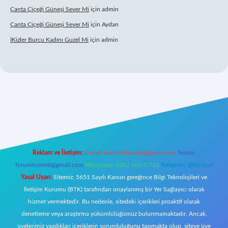
Çanta Çiçeği Güneşi Sever Mi
için
admin
Çanta Çiçeği Güneşi Sever Mi
için
Aydan
İKizler Burcu Kadını Guzel Mi
için
admin
giriş
Reklam ve İletişim:
E-mail:
backlinkpaneli@gmail.com
Teams:
forumhizmeti@gmail.com
Whatsapp: 0262 606 0 726
Telegram: @karabul
Yasal Uyarı:
Sitemiz, 5651 Sayılı Kanun gereğince Bilgi Teknolojileri ve
İletişim Kurumu (BTK) tarafından onaylanmış bir Yer Sağlayıcı olarak
hizmet vermektedir. Bu nedenle, sitedeki içerikleri proaktif olarak
denetleme veya araştırma yükümlülüğümüz bulunmamaktadır. Ancak,
üyelerimiz yazdıkları içeriklerin sorumluluğunu taşımakta olup, siteye üye