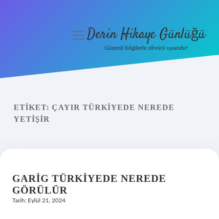
Derin Hikaye Günlüğü
menüyü
aç
Gizemli bilgilerle zihnini uyandır!
Anasayfa
Gizlilik Politikası
ETIKET:
ÇAYIR TÜRKIYEDE NEREDE
Yasal Uyarı
YETIŞIR
Hakkımızda
GARIG TÜRKIYEDE NEREDE
GÖRÜLÜR
Tarih: Eylül 21, 2024