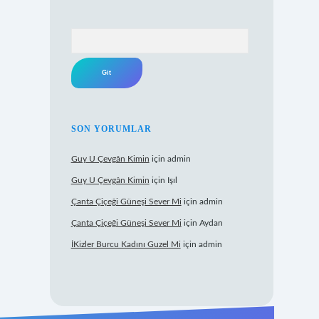
Arama
SON YORUMLAR
Guy U Çevgân Kimin
için
admin
Guy U Çevgân Kimin
için
Işıl
Çanta Çiçeği Güneşi Sever Mi
için
admin
Çanta Çiçeği Güneşi Sever Mi
için
Aydan
İKizler Burcu Kadını Guzel Mi
için
admin