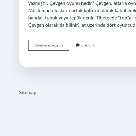
yazmıştır. Çevgen oyunu nedir? Çevgen, atlarla oyn
Müslüman ulusların ortak kültürü olarak kabul edil
bandal, tubuk veya tepük denir. Tibetçede “top”a “
Çevgen olarak da bilinir), at üzerinde dört oyuncuda
Guy
Devamını okuyun
8 Yorum
U
Çevgân
Kimin
Sitemap