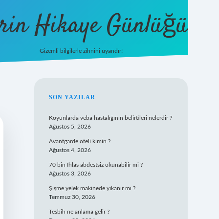
rin Hikaye Günlüğü
Gizemli bilgilerle zihnini uyandır!
tulipbet giriş
SIDEBAR
SON YAZILAR
Koyunlarda veba hastalığının belirtileri nelerdir ?
Ağustos 5, 2026
Avantgarde oteli kimin ?
Ağustos 4, 2026
70 bin İhlas abdestsiz okunabilir mi ?
Ağustos 3, 2026
Şişme yelek makinede yıkanır mı ?
Temmuz 30, 2026
Tesbih ne anlama gelir ?