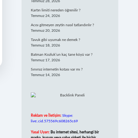
Temmuz 28, 2026
Kartın limiti nereden öğrenilir ?
Temmuz 24, 2026
Acısı gitmeyen zeytin nasıl tatlandırılır ?
Temmuz 20, 2026
Tavuk gibi uyumak ne demek ?
Temmuz 18, 2026
Batman Kozluk’un kaç tane köyü var ?
Temmuz 17, 2026
Sınırsız internetin kotası var mı ?
Temmuz 14, 2026
Reklam ve İletişim:
Skype:
live:.cid.575569c608265c69
Yasal Uyarı:
Bu internet sitesi, herhangi bir
marka, kurum veya şahıs şirketi ile hiçbir