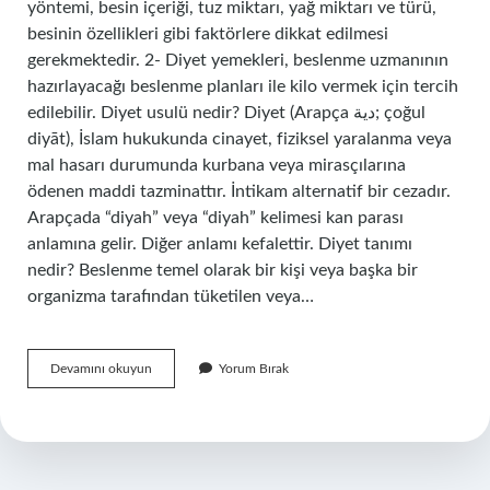
yöntemi, besin içeriği, tuz miktarı, yağ miktarı ve türü,
besinin özellikleri gibi faktörlere dikkat edilmesi
gerekmektedir. 2- Diyet yemekleri, beslenme uzmanının
hazırlayacağı beslenme planları ile kilo vermek için tercih
edilebilir. Diyet usulü nedir? Diyet (Arapça دية; çoğul
diyāt), İslam hukukunda cinayet, fiziksel yaralanma veya
mal hasarı durumunda kurbana veya mirasçılarına
ödenen maddi tazminattır. İntikam alternatif bir cezadır.
Arapçada “diyah” veya “diyah” kelimesi kan parası
anlamına gelir. Diğer anlamı kefalettir. Diyet tanımı
nedir? Beslenme temel olarak bir kişi veya başka bir
organizma tarafından tüketilen veya…
Diyet
Devamını okuyun
Yorum Bırak
Mutfak
Nedir