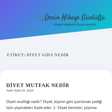
Derin Hikaye Günlüğü
menüyü
aç
Gizemli bilgilerle zihnini uyandır!
Anasayfa
Gizlilik Politikası
ETIKET:
DIYET GIDA NEDIR
Yasal Uyarı
Hakkımızda
DIYET MUTFAK NEDIR
Tarih: Eylül 29, 2024
Diyet mutfağı nedir? Diyet, kişinin gün içerisinde yediği
tüm yiyecekleri ifade eder. 1- Diyet besinler; pişirme