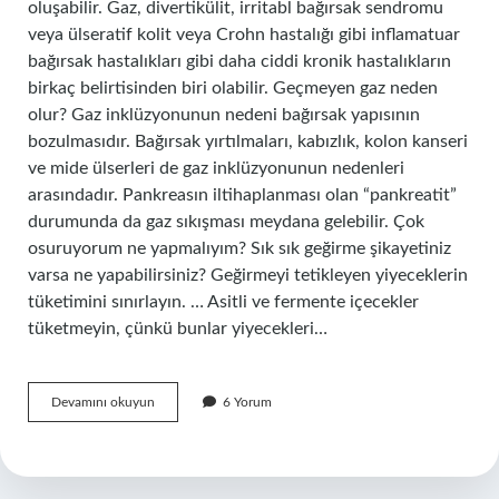
oluşabilir. Gaz, divertikülit, irritabl bağırsak sendromu
veya ülseratif kolit veya Crohn hastalığı gibi inflamatuar
bağırsak hastalıkları gibi daha ciddi kronik hastalıkların
birkaç belirtisinden biri olabilir. Geçmeyen gaz neden
olur? Gaz inklüzyonunun nedeni bağırsak yapısının
bozulmasıdır. Bağırsak yırtılmaları, kabızlık, kolon kanseri
ve mide ülserleri de gaz inklüzyonunun nedenleri
arasındadır. Pankreasın iltihaplanması olan “pankreatit”
durumunda da gaz sıkışması meydana gelebilir. Çok
osuruyorum ne yapmalıyım? Sık sık geğirme şikayetiniz
varsa ne yapabilirsiniz? Geğirmeyi tetikleyen yiyeceklerin
tüketimini sınırlayın. … Asitli ve fermente içecekler
tüketmeyin, çünkü bunlar yiyecekleri…
Surekli
Devamını okuyun
6 Yorum
Gaz
Neyin
Belirtisi