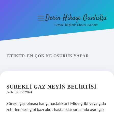
Derin Hikaye Günlüğü
menüyü
aç
Gizemli bilgilerle zihnini uyandır!
Anasayfa
Gizlilik Politikası
ETIKET:
EN ÇOK NE OSURUK YAPAR
Yasal Uyarı
Hakkımızda
SUREKLI GAZ NEYIN BELIRTISI
Tarih: Eylül 7, 2024
Sürekli gaz olması hangi hastalıktır? Mide gribi veya gıda
zehirlenmesi gibi bazı akut hastalıklar sırasında aşırı gaz