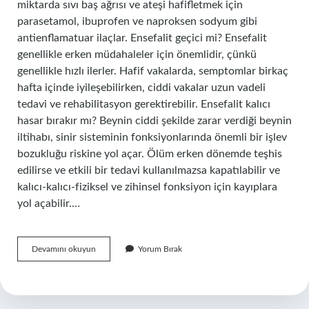
miktarda sıvı baş ağrısı ve ateşi hafifletmek için
parasetamol, ibuprofen ve naproksen sodyum gibi
antienflamatuar ilaçlar. Ensefalit geçici mi? Ensefalit
genellikle erken müdahaleler için önemlidir, çünkü
genellikle hızlı ilerler. Hafif vakalarda, semptomlar birkaç
hafta içinde iyileşebilirken, ciddi vakalar uzun vadeli
tedavi ve rehabilitasyon gerektirebilir. Ensefalit kalıcı
hasar bırakır mı? Beynin ciddi şekilde zarar verdiği beynin
iltihabı, sinir sisteminin fonksiyonlarında önemli bir işlev
bozukluğu riskine yol açar. Ölüm erken dönemde teşhis
edilirse ve etkili bir tedavi kullanılmazsa kapatılabilir ve
kalıcı-kalıcı-fiziksel ve zihinsel fonksiyon için kayıplara
yol açabilir.…
Ensefalite
Devamını okuyun
Yorum Bırak
Ne
Iyi
Gelir