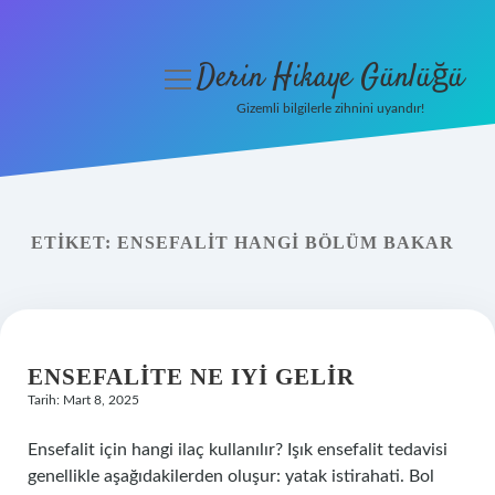
Derin Hikaye Günlüğü
menüyü
aç
Gizemli bilgilerle zihnini uyandır!
Anasayfa
Gizlilik Politikası
ETIKET:
ENSEFALIT HANGI BÖLÜM BAKAR
Yasal Uyarı
Hakkımızda
ENSEFALITE NE IYI GELIR
Tarih: Mart 8, 2025
Ensefalit için hangi ilaç kullanılır? Işık ensefalit tedavisi
genellikle aşağıdakilerden oluşur: yatak istirahati. Bol