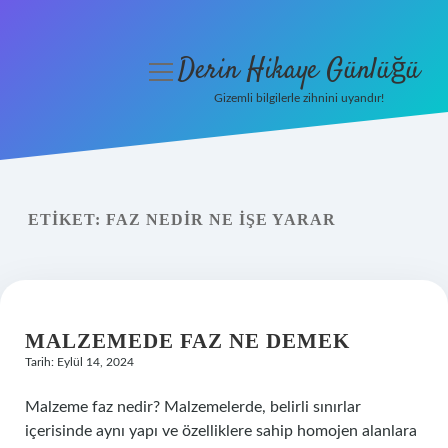
Derin Hikaye Günlüğü
menüyü
aç
Gizemli bilgilerle zihnini uyandır!
Anasayfa
Gizlilik Politikası
ETIKET:
FAZ NEDIR NE IŞE YARAR
Yasal Uyarı
Hakkımızda
MALZEMEDE FAZ NE DEMEK
Tarih: Eylül 14, 2024
Malzeme faz nedir? Malzemelerde, belirli sınırlar
içerisinde aynı yapı ve özelliklere sahip homojen alanlara