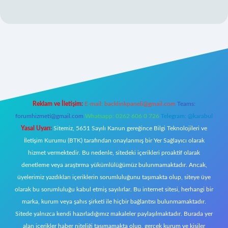
et giriş
Reklam ve İletişim:
E-mail:
backlinkpaneli@gmail.com
Teams:
forumhizmeti@gmail.com
Whatsapp: 0262 606 0 726
Telegram: @karabul
Yasal Uyarı:
Sitemiz, 5651 Sayılı Kanun gereğince Bilgi Teknolojileri ve
İletişim Kurumu (BTK) tarafından onaylanmış bir Yer Sağlayıcı olarak
hizmet vermektedir. Bu nedenle, sitedeki içerikleri proaktif olarak
denetleme veya araştırma yükümlülüğümüz bulunmamaktadır. Ancak,
üyelerimiz yazdıkları içeriklerin sorumluluğunu taşımakta olup, siteye üye
olarak bu sorumluluğu kabul etmiş sayılırlar. Bu internet sitesi, herhangi bir
marka, kurum veya şahıs şirketi ile hiçbir bağlantısı bulunmamaktadır.
Sitede yalnızca kendi hazırladığımız makaleler paylaşılmaktadır. Burada yer
alan içerikler haber niteliği taşımamakta olup, gerçek kurum ve kişiler