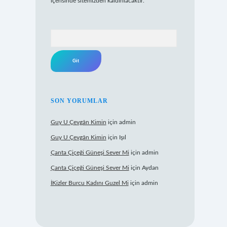
içerisinde sitemizden kaldırılacaktır.
Arama
SON YORUMLAR
Guy U Çevgân Kimin
için
admin
Guy U Çevgân Kimin
için
Işıl
Çanta Çiçeği Güneşi Sever Mi
için
admin
Çanta Çiçeği Güneşi Sever Mi
için
Aydan
İKizler Burcu Kadını Guzel Mi
için
admin