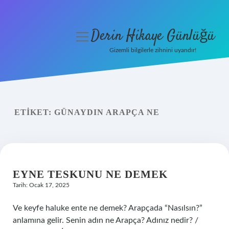
Derin Hikaye Günlüğü
menüyü
aç
Gizemli bilgilerle zihnini uyandır!
Anasayfa
Gizlilik Politikası
ETIKET:
GÜNAYDIN ARAPÇA NE
Yasal Uyarı
Hakkımızda
EYNE TESKUNU NE DEMEK
Tarih: Ocak 17, 2025
Ve keyfe haluke ente ne demek? Arapçada “Nasılsın?”
anlamına gelir. Senin adın ne Arapça? Adınız nedir? /