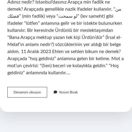
Adınız nedir? İstanbul’dasınız Arapça min fadlik ne
demek? Arapçada genellikle nazik ifadeler kullanılır. “من
فضلك” (min fadlik) veya “لو سمحت” (lev sameht) gibi
ifadeler “lütfen” anlamına gelir ve bir istekte bulunurken
kullanılır. Bir keresinde Ürdünlü bir meslektaşımdan
“Bana Arapça mektup yazan tek kişi Ürdün’dür” (İrsal el-
Melaf’ın anlamı nedir?) sözcüklerinin yer aldığı bir belge
aldım. 11 Aralık 2023 Ehlen ve sehlen bikum ne demek?
Arapçada “hoş geldiniz” anlamına gelen bir kelime. Mot a
mot’un çevirisi: “(Sen) beceri ve kolaylıkla geldin.” “Hoş
geldiniz” anlamında kullanılır.…
Eyne
Devamını okuyun
Yorum Bırak
Teskunu
Ne
Demek