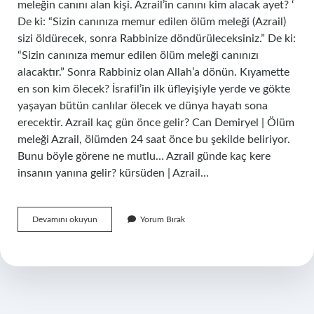
meleğin canını alan kişi. Azrail’in canını kim alacak ayet? ‘
De ki: “Sizin canınıza memur edilen ölüm meleği (Azrail)
sizi öldürecek, sonra Rabbinize döndürüleceksiniz.” De ki:
“Sizin canınıza memur edilen ölüm meleği canınızı
alacaktır.” Sonra Rabbiniz olan Allah’a dönün. Kıyamette
en son kim ölecek? İsrafil’in ilk üfleyişiyle yerde ve gökte
yaşayan bütün canlılar ölecek ve dünya hayatı sona
erecektir. Azrail kaç gün önce gelir? Can Demiryel | Ölüm
meleği Azrail, ölümden 24 saat önce bu şekilde beliriyor.
Bunu böyle görene ne mutlu… Azrail günde kaç kere
insanın yanına gelir? kürsüden | Azrail…
Azrail
Devamını okuyun
Yorum Bırak
Canını
Kim
Alacak