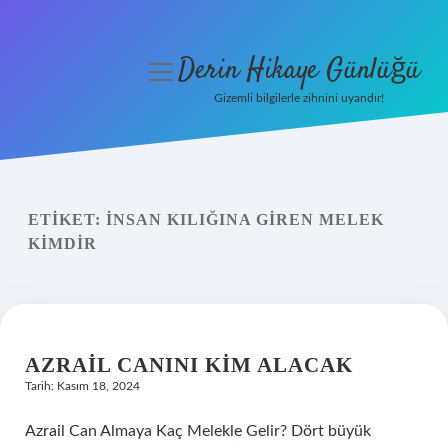
Derin Hikaye Günlüğü
menüyü
aç
Gizemli bilgilerle zihnini uyandır!
Anasayfa
Gizlilik Politikası
ETIKET:
İNSAN KILIĞINA GIREN MELEK
Yasal Uyarı
KIMDIR
Hakkımızda
AZRAIL CANINI KIM ALACAK
Tarih: Kasım 18, 2024
Azrail Can Almaya Kaç Melekle Gelir? Dört büyük