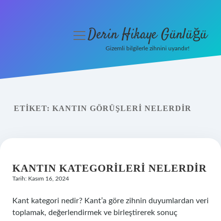
Derin Hikaye Günlüğü
menüyü
aç
Gizemli bilgilerle zihnini uyandır!
Anasayfa
Gizlilik Politikası
ETIKET:
KANTIN GÖRÜŞLERI NELERDIR
Yasal Uyarı
Hakkımızda
KANTIN KATEGORILERI NELERDIR
Tarih: Kasım 16, 2024
Kant kategori nedir? Kant’a göre zihnin duyumlardan veri
toplamak, değerlendirmek ve birleştirerek sonuç