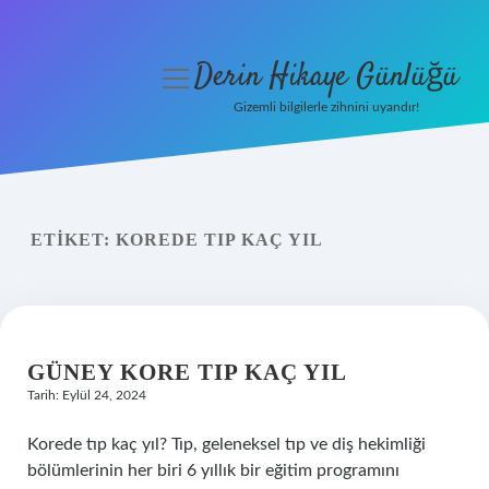
Derin Hikaye Günlüğü
menüyü
aç
Gizemli bilgilerle zihnini uyandır!
Anasayfa
Gizlilik Politikası
ETIKET:
KOREDE TIP KAÇ YIL
Yasal Uyarı
Hakkımızda
GÜNEY KORE TIP KAÇ YIL
Tarih: Eylül 24, 2024
Korede tıp kaç yıl? Tıp, geleneksel tıp ve diş hekimliği
bölümlerinin her biri 6 yıllık bir eğitim programını