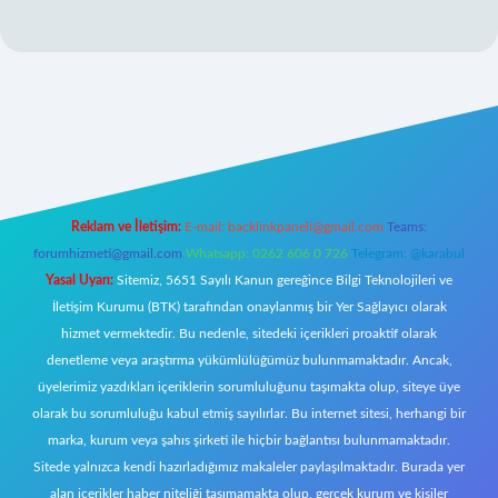
iriş
Reklam ve İletişim:
E-mail:
backlinkpaneli@gmail.com
Teams:
forumhizmeti@gmail.com
Whatsapp: 0262 606 0 726
Telegram: @karabul
Yasal Uyarı:
Sitemiz, 5651 Sayılı Kanun gereğince Bilgi Teknolojileri ve
İletişim Kurumu (BTK) tarafından onaylanmış bir Yer Sağlayıcı olarak
hizmet vermektedir. Bu nedenle, sitedeki içerikleri proaktif olarak
denetleme veya araştırma yükümlülüğümüz bulunmamaktadır. Ancak,
üyelerimiz yazdıkları içeriklerin sorumluluğunu taşımakta olup, siteye üye
olarak bu sorumluluğu kabul etmiş sayılırlar. Bu internet sitesi, herhangi bir
marka, kurum veya şahıs şirketi ile hiçbir bağlantısı bulunmamaktadır.
Sitede yalnızca kendi hazırladığımız makaleler paylaşılmaktadır. Burada yer
alan içerikler haber niteliği taşımamakta olup, gerçek kurum ve kişiler