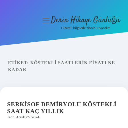
Derin Hikaye Günlüğü
menüyü
aç
Gizemli bilgilerle zihnini uyandır!
Anasayfa
Gizlilik Politikası
ETIKET:
KÖSTEKLI SAATLERIN FIYATI NE
Yasal Uyarı
KADAR
Hakkımızda
SERKISOF DEMIRYOLU KÖSTEKLI
SAAT KAÇ YILLIK
Tarih: Aralık 25, 2024