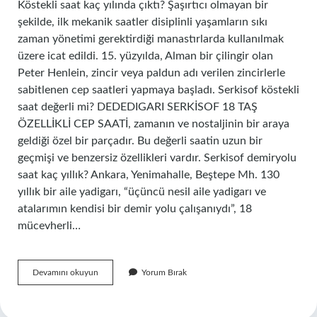
Köstekli saat kaç yılında çıktı? Şaşırtıcı olmayan bir
şekilde, ilk mekanik saatler disiplinli yaşamların sıkı
zaman yönetimi gerektirdiği manastırlarda kullanılmak
üzere icat edildi. 15. yüzyılda, Alman bir çilingir olan
Peter Henlein, zincir veya paldun adı verilen zincirlerle
sabitlenen cep saatleri yapmaya başladı. Serkisof köstekli
saat değerli mi? DEDEDIGARI SERKİSOF 18 TAŞ
ÖZELLİKLİ CEP SAATİ, zamanın ve nostaljinin bir araya
geldiği özel bir parçadır. Bu değerli saatin uzun bir
geçmişi ve benzersiz özellikleri vardır. Serkisof demiryolu
saat kaç yıllık? Ankara, Yenimahalle, Beştepe Mh. 130
yıllık bir aile yadigarı, “üçüncü nesil aile yadigarı ve
atalarımın kendisi bir demir yolu çalışanıydı”, 18
mücevherli…
Serkisof
Devamını okuyun
Yorum Bırak
Demiryolu
Köstekli
Saat