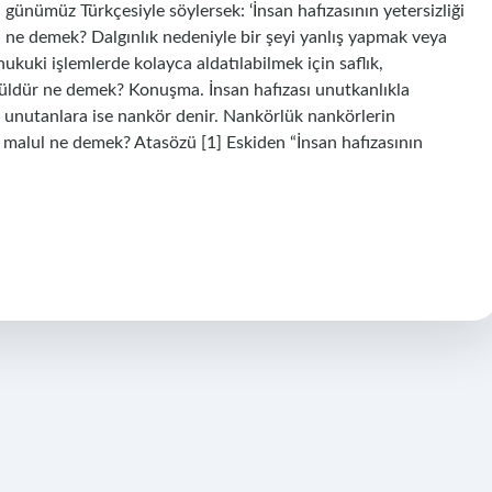
zü günümüz Türkçesiyle söylersek: ‘İnsan hafızasının yetersizliği
n ne demek? Dalgınlık nedeniyle bir şeyi yanlış yapmak veya
ukuki işlemlerde kolayca aldatılabilmek için saflık,
alüldür ne demek? Konuşma. İnsan hafızası unutkanlıkla
, unutanlara ise nankör denir. Nankörlük nankörlerin
 ile malul ne demek? Atasözü [1] Eskiden “İnsan hafızasının