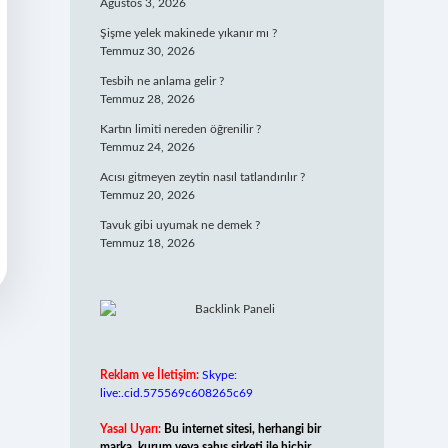
Ağustos 3, 2026
Şişme yelek makinede yıkanır mı ?
Temmuz 30, 2026
Tesbih ne anlama gelir ?
Temmuz 28, 2026
Kartın limiti nereden öğrenilir ?
Temmuz 24, 2026
Acısı gitmeyen zeytin nasıl tatlandırılır ?
Temmuz 20, 2026
Tavuk gibi uyumak ne demek ?
Temmuz 18, 2026
Reklam ve İletişim:
Skype:
live:.cid.575569c608265c69
Yasal Uyarı:
Bu internet sitesi, herhangi bir
marka, kurum veya şahıs şirketi ile hiçbir