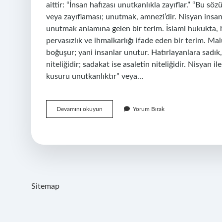
aittir: “İnsan hafızası unutkanlıkla zayıflar.” “Bu sö
veya zayıflaması; unutmak, amnezi’dir. Nisyan insa
unutmak anlamına gelen bir terim. İslami hukukta, h
pervasızlık ve ihmalkarlığı ifade eden bir terim. M
boğuşur; yani insanlar unutur. Hatırlayanlara sadık
niteliğidir; sadakat ise asaletin niteliğidir. Nisyan
kusuru unutkanlıktır” veya…
İNsan
Devamını okuyun
Yorum Bırak
Nisyan
Ile
Maluldür
Ne
Demek
Sitemap