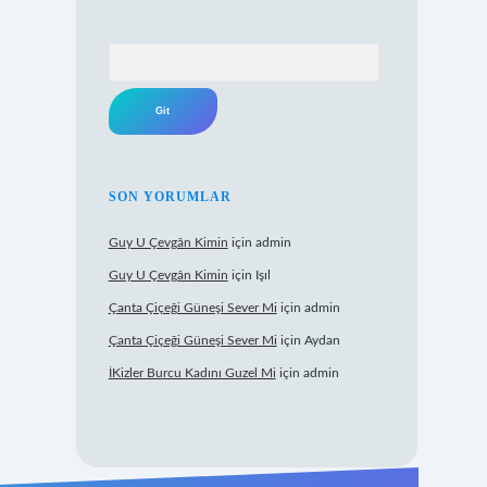
Arama
SON YORUMLAR
Guy U Çevgân Kimin
için
admin
Guy U Çevgân Kimin
için
Işıl
Çanta Çiçeği Güneşi Sever Mi
için
admin
Çanta Çiçeği Güneşi Sever Mi
için
Aydan
İKizler Burcu Kadını Guzel Mi
için
admin