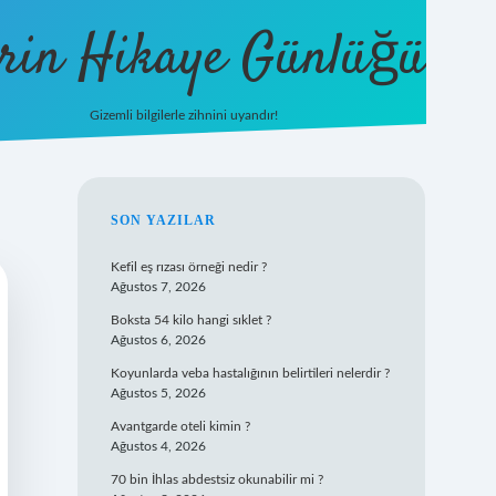
rin Hikaye Günlüğü
Gizemli bilgilerle zihnini uyandır!
tulipbet giriş
SIDEBAR
SON YAZILAR
Kefil eş rızası örneği nedir ?
Ağustos 7, 2026
Boksta 54 kilo hangi sıklet ?
Ağustos 6, 2026
Koyunlarda veba hastalığının belirtileri nelerdir ?
Ağustos 5, 2026
Avantgarde oteli kimin ?
Ağustos 4, 2026
70 bin İhlas abdestsiz okunabilir mi ?