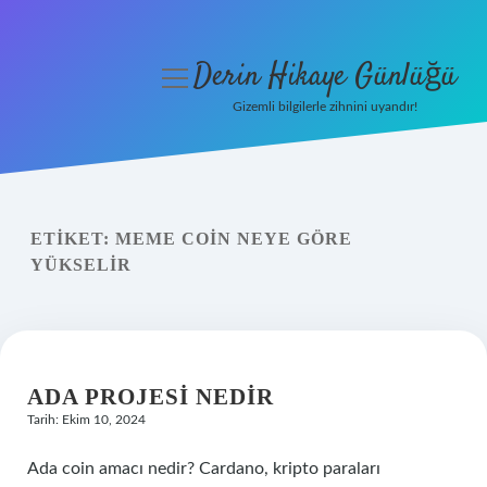
Derin Hikaye Günlüğü
menüyü
aç
Gizemli bilgilerle zihnini uyandır!
Anasayfa
Gizlilik Politikası
ETIKET:
MEME COIN NEYE GÖRE
Yasal Uyarı
YÜKSELIR
Hakkımızda
ADA PROJESI NEDIR
Tarih: Ekim 10, 2024
Ada coin amacı nedir? Cardano, kripto paraları