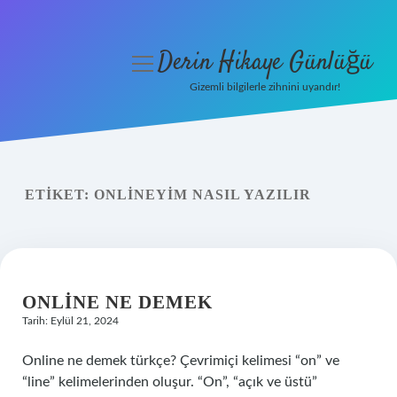
Derin Hikaye Günlüğü
menüyü
aç
Gizemli bilgilerle zihnini uyandır!
Anasayfa
Gizlilik Politikası
ETIKET:
ONLINEYIM NASIL YAZILIR
Yasal Uyarı
Hakkımızda
ONLINE NE DEMEK
Tarih: Eylül 21, 2024
Online ne demek türkçe? Çevrimiçi kelimesi “on” ve
“line” kelimelerinden oluşur. “On”, “açık ve üstü”