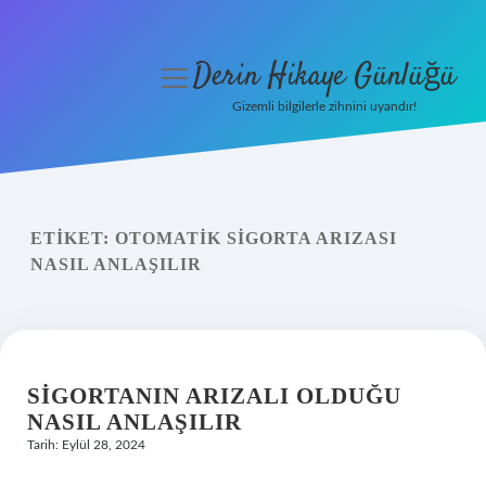
Derin Hikaye Günlüğü
menüyü
aç
Gizemli bilgilerle zihnini uyandır!
Anasayfa
Gizlilik Politikası
ETIKET:
OTOMATIK SIGORTA ARIZASI
Yasal Uyarı
NASIL ANLAŞILIR
Hakkımızda
SIGORTANIN ARIZALI OLDUĞU
NASIL ANLAŞILIR
Tarih: Eylül 28, 2024