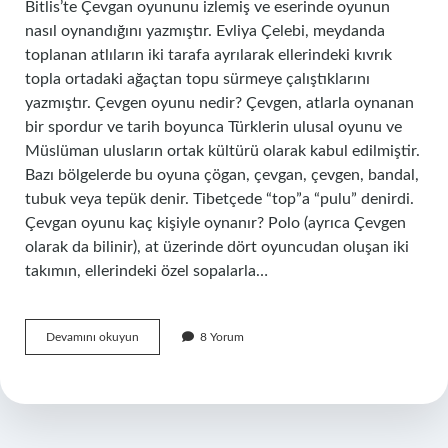
Bitlis’te Çevgan oyununu izlemiş ve eserinde oyunun
nasıl oynandığını yazmıştır. Evliya Çelebi, meydanda
toplanan atlıların iki tarafa ayrılarak ellerindeki kıvrık
topla ortadaki ağaçtan topu sürmeye çalıştıklarını
yazmıştır. Çevgen oyunu nedir? Çevgen, atlarla oynanan
bir spordur ve tarih boyunca Türklerin ulusal oyunu ve
Müslüman ulusların ortak kültürü olarak kabul edilmiştir.
Bazı bölgelerde bu oyuna çögan, çevgan, çevgen, bandal,
tubuk veya tepük denir. Tibetçede “top”a “pulu” denirdi.
Çevgan oyunu kaç kişiyle oynanır? Polo (ayrıca Çevgen
olarak da bilinir), at üzerinde dört oyuncudan oluşan iki
takımın, ellerindeki özel sopalarla…
Guy
Devamını okuyun
8 Yorum
U
Çevgân
Kimin