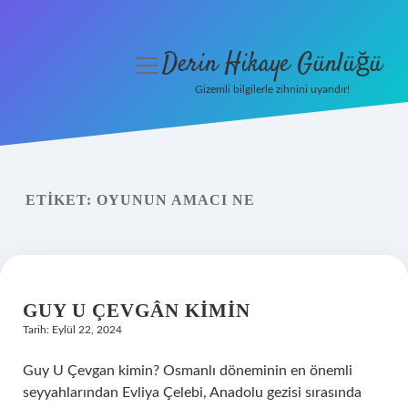
Derin Hikaye Günlüğü
menüyü
aç
Gizemli bilgilerle zihnini uyandır!
Anasayfa
Gizlilik Politikası
ETIKET:
OYUNUN AMACI NE
Yasal Uyarı
Hakkımızda
GUY U ÇEVGÂN KIMIN
Tarih: Eylül 22, 2024
Guy U Çevgan kimin? Osmanlı döneminin en önemli
seyyahlarından Evliya Çelebi, Anadolu gezisi sırasında