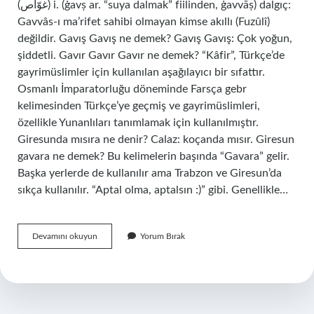
(ﻏﻮّﺍﺹ) i. (ġavṣ ar. “suya dalmak” fiilinden, ġavvāṣ) dalgıç:
Gavvâs-ı ma’rifet sahibi olmayan kimse akıllı (Fuzûlî)
değildir. Gavış Gavış ne demek? Gavış Gavış: Çok yoğun,
şiddetli. Gavır Gavır Gavır ne demek? “Kâfir”, Türkçe’de
gayrimüslimler için kullanılan aşağılayıcı bir sıfattır.
Osmanlı İmparatorluğu döneminde Farsça gebr
kelimesinden Türkçe’ye geçmiş ve gayrimüslimleri,
özellikle Yunanlıları tanımlamak için kullanılmıştır.
Giresunda mısıra ne denir? Calaz: koçanda mısır. Giresun
gavara ne demek? Bu kelimelerin başında “Gavara” gelir.
Başka yerlerde de kullanılır ama Trabzon ve Giresun’da
sıkça kullanılır. “Aptal olma, aptalsın :)” gibi. Genellikle…
Gavuç
Devamını okuyun
Yorum Bırak
Olmak
Ne
Demek