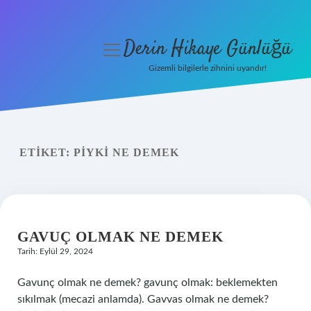
Derin Hikaye Günlüğü
menüyü
aç
Gizemli bilgilerle zihnini uyandır!
Anasayfa
Gizlilik Politikası
ETIKET:
PIYKI NE DEMEK
Yasal Uyarı
Hakkımızda
GAVUÇ OLMAK NE DEMEK
Tarih: Eylül 29, 2024
Gavunç olmak ne demek? gavunç olmak: beklemekten
sıkılmak (mecazi anlamda). Gavvas olmak ne demek?