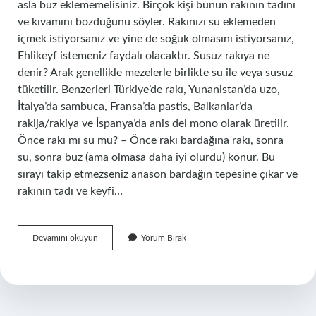
asla buz eklememelisiniz. Birçok kişi bunun rakının tadını
ve kıvamını bozduğunu söyler. Rakınızı su eklemeden
içmek istiyorsanız ve yine de soğuk olmasını istiyorsanız,
Ehlikeyf istemeniz faydalı olacaktır. Susuz rakıya ne
denir? Arak genellikle mezelerle birlikte su ile veya susuz
tüketilir. Benzerleri Türkiye’de rakı, Yunanistan’da uzo,
İtalya’da sambuca, Fransa’da pastis, Balkanlar’da
rakija/rakiya ve İspanya’da anis del mono olarak üretilir.
Önce rakı mı su mu? – Önce rakı bardağına rakı, sonra
su, sonra buz (ama olmasa daha iyi olurdu) konur. Bu
sırayı takip etmezseniz anason bardağın tepesine çıkar ve
rakının tadı ve keyfi…
Susuz
Devamını okuyun
Yorum Bırak
Rakı
Içilir
Mi