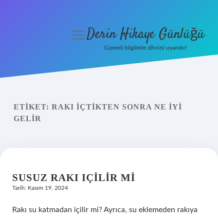
Derin Hikaye Günlüğü
menüyü
aç
Gizemli bilgilerle zihnini uyandır!
Anasayfa
Gizlilik Politikası
ETIKET:
RAKI IÇTIKTEN SONRA NE IYI
Yasal Uyarı
GELIR
Hakkımızda
SUSUZ RAKI IÇILIR MI
Tarih: Kasım 19, 2024
Rakı su katmadan içilir mi? Ayrıca, su eklemeden rakıya