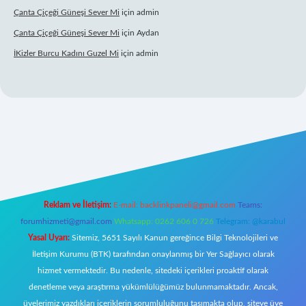
Çanta Çiçeği Güneşi Sever Mi
için
admin
Çanta Çiçeği Güneşi Sever Mi
için
Aydan
İKizler Burcu Kadını Guzel Mi
için
admin
giriş
Reklam ve İletişim:
E-mail:
backlinkpaneli@gmail.com
Teams:
forumhizmeti@gmail.com
Whatsapp: 0262 606 0 726
Telegram: @karabul
Yasal Uyarı:
Sitemiz, 5651 Sayılı Kanun gereğince Bilgi Teknolojileri ve
İletişim Kurumu (BTK) tarafından onaylanmış bir Yer Sağlayıcı olarak
hizmet vermektedir. Bu nedenle, sitedeki içerikleri proaktif olarak
denetleme veya araştırma yükümlülüğümüz bulunmamaktadır. Ancak,
üyelerimiz yazdıkları içeriklerin sorumluluğunu taşımakta olup, siteye üye