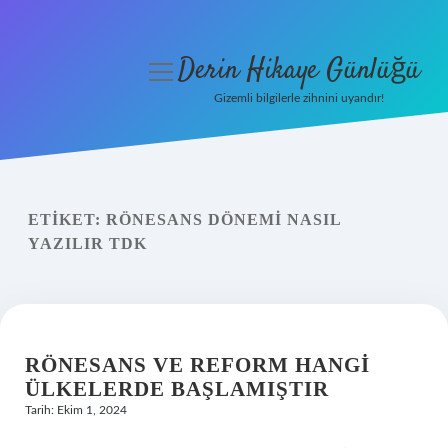
Derin Hikaye Günlüğü
menüyü
aç
Gizemli bilgilerle zihnini uyandır!
Anasayfa
Gizlilik Politikası
ETIKET:
RÖNESANS DÖNEMI NASIL
Yasal Uyarı
YAZILIR TDK
Hakkımızda
RÖNESANS VE REFORM HANGI
ÜLKELERDE BAŞLAMIŞTIR
Tarih: Ekim 1, 2024