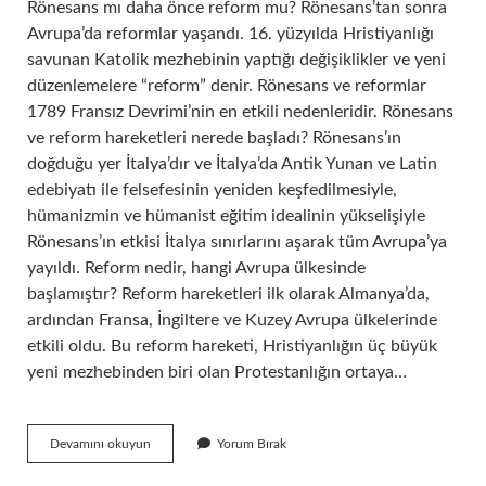
Rönesans mı daha önce reform mu? Rönesans’tan sonra
Avrupa’da reformlar yaşandı. 16. yüzyılda Hristiyanlığı
savunan Katolik mezhebinin yaptığı değişiklikler ve yeni
düzenlemelere “reform” denir. Rönesans ve reformlar
1789 Fransız Devrimi’nin en etkili nedenleridir. Rönesans
ve reform hareketleri nerede başladı? Rönesans’ın
doğduğu yer İtalya’dır ve İtalya’da Antik Yunan ve Latin
edebiyatı ile felsefesinin yeniden keşfedilmesiyle,
hümanizmin ve hümanist eğitim idealinin yükselişiyle
Rönesans’ın etkisi İtalya sınırlarını aşarak tüm Avrupa’ya
yayıldı. Reform nedir, hangi Avrupa ülkesinde
başlamıştır? Reform hareketleri ilk olarak Almanya’da,
ardından Fransa, İngiltere ve Kuzey Avrupa ülkelerinde
etkili oldu. Bu reform hareketi, Hristiyanlığın üç büyük
yeni mezhebinden biri olan Protestanlığın ortaya…
Rönesans
Devamını okuyun
Yorum Bırak
Ve
Reform