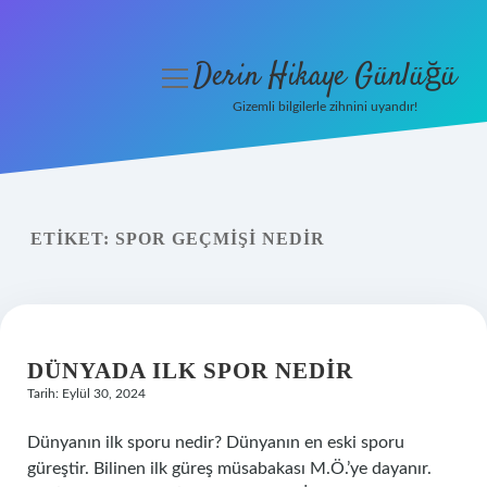
Derin Hikaye Günlüğü
menüyü
aç
Gizemli bilgilerle zihnini uyandır!
Anasayfa
Gizlilik Politikası
ETIKET:
SPOR GEÇMIŞI NEDIR
Yasal Uyarı
Hakkımızda
DÜNYADA ILK SPOR NEDIR
Tarih: Eylül 30, 2024
Dünyanın ilk sporu nedir? Dünyanın en eski sporu
güreştir. Bilinen ilk güreş müsabakası M.Ö.’ye dayanır.