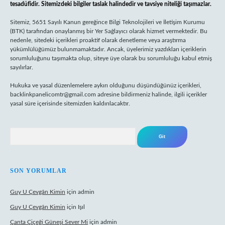
tesadüfidir. Sitemizdeki bilgiler taslak halindedir ve tavsiye niteliği taşımazlar.
Sitemiz, 5651 Sayılı Kanun gereğince Bilgi Teknolojileri ve İletişim Kurumu
(BTK) tarafından onaylanmış bir Yer Sağlayıcı olarak hizmet vermektedir. Bu
nedenle, sitedeki içerikleri proaktif olarak denetleme veya araştırma
yükümlülüğümüz bulunmamaktadır. Ancak, üyelerimiz yazdıkları içeriklerin
sorumluluğunu taşımakta olup, siteye üye olarak bu sorumluluğu kabul etmiş
sayılırlar.
Hukuka ve yasal düzenlemelere aykırı olduğunu düşündüğünüz içerikleri,
backlinkpanelicomtr@gmail.com
adresine bildirmeniz halinde, ilgili içerikler
yasal süre içerisinde sitemizden kaldırılacaktır.
Arama
SON YORUMLAR
Guy U Çevgân Kimin
için
admin
Guy U Çevgân Kimin
için
Işıl
Çanta Çiçeği Güneşi Sever Mi
için
admin