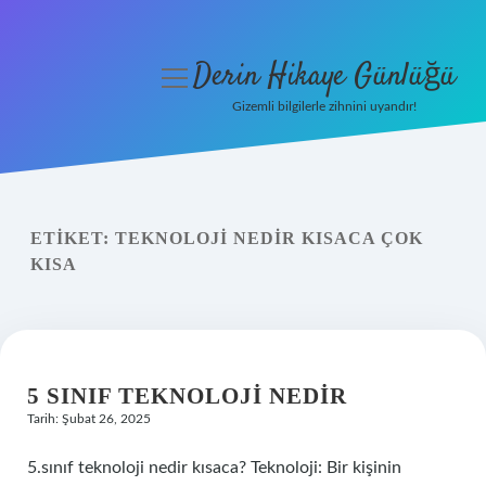
Derin Hikaye Günlüğü
menüyü
aç
Gizemli bilgilerle zihnini uyandır!
Anasayfa
Gizlilik Politikası
ETIKET:
TEKNOLOJI NEDIR KISACA ÇOK
Yasal Uyarı
KISA
Hakkımızda
5 SINIF TEKNOLOJI NEDIR
Tarih: Şubat 26, 2025
5.sınıf teknoloji nedir kısaca? Teknoloji: Bir kişinin