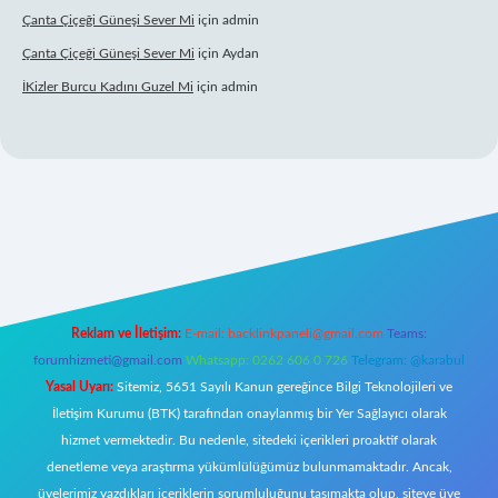
Çanta Çiçeği Güneşi Sever Mi
için
admin
Çanta Çiçeği Güneşi Sever Mi
için
Aydan
İKizler Burcu Kadını Guzel Mi
için
admin
iriş
Reklam ve İletişim:
E-mail:
backlinkpaneli@gmail.com
Teams:
forumhizmeti@gmail.com
Whatsapp: 0262 606 0 726
Telegram: @karabul
Yasal Uyarı:
Sitemiz, 5651 Sayılı Kanun gereğince Bilgi Teknolojileri ve
İletişim Kurumu (BTK) tarafından onaylanmış bir Yer Sağlayıcı olarak
hizmet vermektedir. Bu nedenle, sitedeki içerikleri proaktif olarak
denetleme veya araştırma yükümlülüğümüz bulunmamaktadır. Ancak,
üyelerimiz yazdıkları içeriklerin sorumluluğunu taşımakta olup, siteye üye