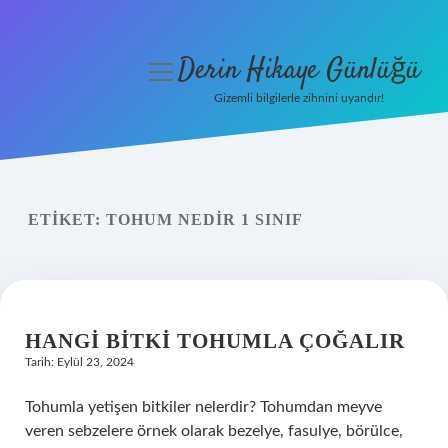
Derin Hikaye Günlüğü
menüyü
aç
Gizemli bilgilerle zihnini uyandır!
Anasayfa
Gizlilik Politikası
ETIKET:
TOHUM NEDIR 1 SINIF
Yasal Uyarı
Hakkımızda
HANGI BITKI TOHUMLA ÇOĞALIR
Tarih: Eylül 23, 2024
Tohumla yetişen bitkiler nelerdir? Tohumdan meyve
veren sebzelere örnek olarak bezelye, fasulye, börülce,