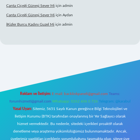
Çanta Çiçeği Güneşi Sever Mi
için
admin
Çanta Çiçeği Güneşi Sever Mi
için
Aydan
İKizler Burcu Kadını Guzel Mi
için
admin
giriş
Reklam ve İletişim:
E-mail:
backlinkpaneli@gmail.com
Teams:
forumhizmeti@gmail.com
Whatsapp: 0262 606 0 726
Telegram: @karabul
Yasal Uyarı:
Sitemiz, 5651 Sayılı Kanun gereğince Bilgi Teknolojileri ve
İletişim Kurumu (BTK) tarafından onaylanmış bir Yer Sağlayıcı olarak
hizmet vermektedir. Bu nedenle, sitedeki içerikleri proaktif olarak
denetleme veya araştırma yükümlülüğümüz bulunmamaktadır. Ancak,
üyelerimiz yazdıkları içeriklerin sorumluluğunu taşımakta olup, siteye üye