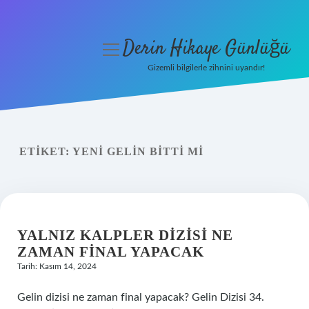
Derin Hikaye Günlüğü
menüyü
aç
Gizemli bilgilerle zihnini uyandır!
Anasayfa
Gizlilik Politikası
ETIKET:
YENI GELIN BITTI MI
Yasal Uyarı
Hakkımızda
YALNIZ KALPLER DIZISI NE
ZAMAN FINAL YAPACAK
Tarih: Kasım 14, 2024
Gelin dizisi ne zaman final yapacak? Gelin Dizisi 34.