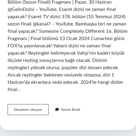
Bölüm (Sezon Finali) Fragmanı | Pazar, 30 Haziran
@GelinDizisi – YouTube. Esaret dizisi ne zaman final
yapacak? Esaret TV dizisi 378. bölüm (10 Temmuz 2024)
sezon finali @kanal7 – YouTube. Bambaşka biri ne zaman
final yapacak? Someone Completely Different 16. Bölüm
Fragmanı | Final bölümü 13 Ocak 2024 Cumartesi günü
FOX’ta yayınlanacak! Yabani dizisi ne zaman final
yapacak? Reytingler belirleyecek Vahşi’nin kaderi büyük
ölçüde reyting sonuçlarına bağlı olacak. Dizinin
reytingleri yüksek olursa, popüler dizi devam edecek.
Ancak reytingler beklenen seviyede olmazsa, dizi 1
Haziran’da ekranlara veda edecek. 2024’te hangi diziler
final…
Yalnız
Devamını okuyun
Yorum Bırak
Kalpler
Dizisi
Ne
Zaman