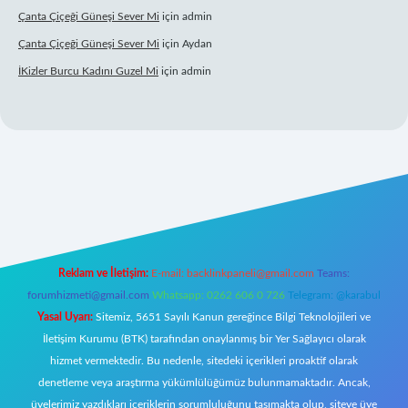
Çanta Çiçeği Güneşi Sever Mi
için
admin
Çanta Çiçeği Güneşi Sever Mi
için
Aydan
İKizler Burcu Kadını Guzel Mi
için
admin
giriş
Reklam ve İletişim:
E-mail:
backlinkpaneli@gmail.com
Teams:
forumhizmeti@gmail.com
Whatsapp: 0262 606 0 726
Telegram: @karabul
Yasal Uyarı:
Sitemiz, 5651 Sayılı Kanun gereğince Bilgi Teknolojileri ve
İletişim Kurumu (BTK) tarafından onaylanmış bir Yer Sağlayıcı olarak
hizmet vermektedir. Bu nedenle, sitedeki içerikleri proaktif olarak
denetleme veya araştırma yükümlülüğümüz bulunmamaktadır. Ancak,
üyelerimiz yazdıkları içeriklerin sorumluluğunu taşımakta olup, siteye üye