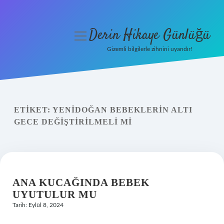
Derin Hikaye Günlüğü
menüyü
aç
Gizemli bilgilerle zihnini uyandır!
Anasayfa
Gizlilik Politikası
ETIKET:
YENIDOĞAN BEBEKLERIN ALTI
Yasal Uyarı
GECE DEĞIŞTIRILMELI MI
Hakkımızda
ANA KUCAĞINDA BEBEK
UYUTULUR MU
Tarih: Eylül 8, 2024