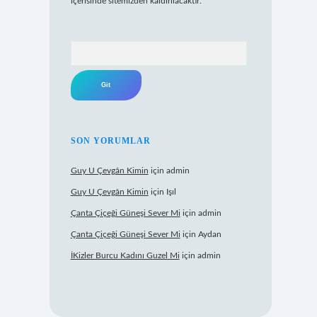
içerisinde sitemizden kaldırılacaktır.
Arama
SON YORUMLAR
Guy U Çevgân Kimin
için
admin
Guy U Çevgân Kimin
için
Işıl
Çanta Çiçeği Güneşi Sever Mi
için
admin
Çanta Çiçeği Güneşi Sever Mi
için
Aydan
İKizler Burcu Kadını Guzel Mi
için
admin