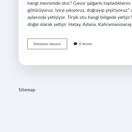
hangi mevsimde olur? Gavur şalgamı topladıklarını 
götürüyoruz, iyice yıkıyoruz, doğrayıp pişiriyoruz.”
aylarında yetişiyor. Tirşik otu hangi bölgede yetişir
doğal olarak yetişir. Hatay, Adana, Kahramanmaraş 
Gavur
Devamını okuyun
8 Yorum
Otu
Nerede
Yetişir
Sitemap