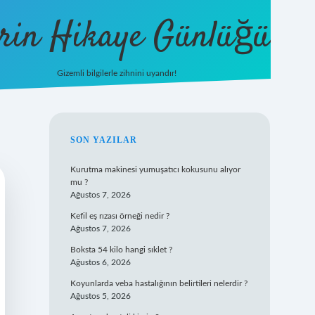
rin Hikaye Günlüğü
Gizemli bilgilerle zihnini uyandır!
tulipbet giriş
SIDEBAR
SON YAZILAR
Kurutma makinesi yumuşatıcı kokusunu alıyor
mu ?
Ağustos 7, 2026
Kefil eş rızası örneği nedir ?
Ağustos 7, 2026
Boksta 54 kilo hangi sıklet ?
Ağustos 6, 2026
Koyunlarda veba hastalığının belirtileri nelerdir ?
Ağustos 5, 2026