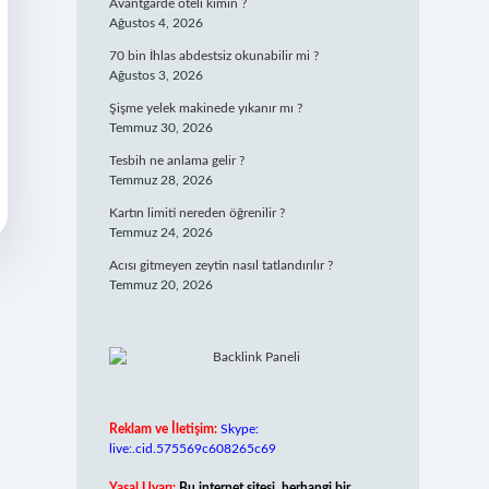
Avantgarde oteli kimin ?
Ağustos 4, 2026
70 bin İhlas abdestsiz okunabilir mi ?
Ağustos 3, 2026
Şişme yelek makinede yıkanır mı ?
Temmuz 30, 2026
Tesbih ne anlama gelir ?
Temmuz 28, 2026
Kartın limiti nereden öğrenilir ?
Temmuz 24, 2026
Acısı gitmeyen zeytin nasıl tatlandırılır ?
Temmuz 20, 2026
Reklam ve İletişim:
Skype:
live:.cid.575569c608265c69
Yasal Uyarı:
Bu internet sitesi, herhangi bir