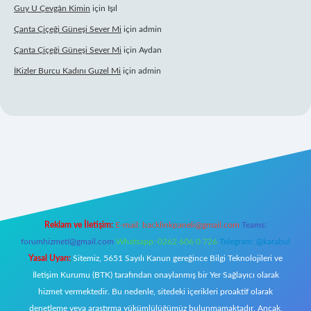
Guy U Çevgân Kimin
için
Işıl
Çanta Çiçeği Güneşi Sever Mi
için
admin
Çanta Çiçeği Güneşi Sever Mi
için
Aydan
İKizler Burcu Kadını Guzel Mi
için
admin
giriş
Reklam ve İletişim:
E-mail:
backlinkpaneli@gmail.com
Teams:
forumhizmeti@gmail.com
Whatsapp: 0262 606 0 726
Telegram: @karabul
Yasal Uyarı:
Sitemiz, 5651 Sayılı Kanun gereğince Bilgi Teknolojileri ve
İletişim Kurumu (BTK) tarafından onaylanmış bir Yer Sağlayıcı olarak
hizmet vermektedir. Bu nedenle, sitedeki içerikleri proaktif olarak
denetleme veya araştırma yükümlülüğümüz bulunmamaktadır. Ancak,