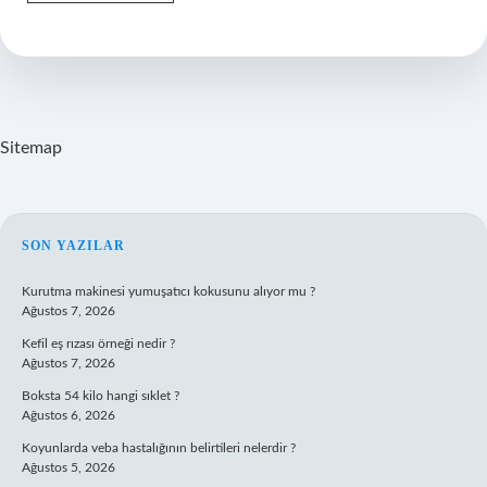
Böreği
Hangi
Yöreye
Ait
Sitemap
SIDEBAR
SON YAZILAR
Kurutma makinesi yumuşatıcı kokusunu alıyor mu ?
Ağustos 7, 2026
Kefil eş rızası örneği nedir ?
Ağustos 7, 2026
Boksta 54 kilo hangi sıklet ?
Ağustos 6, 2026
Koyunlarda veba hastalığının belirtileri nelerdir ?
Ağustos 5, 2026