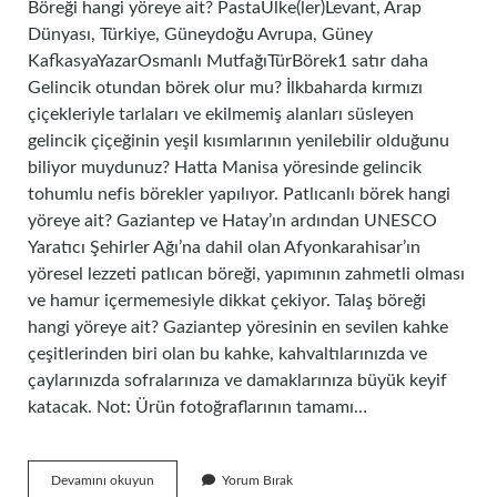
Böreği hangi yöreye ait? PastaÜlke(ler)Levant, Arap
Dünyası, Türkiye, Güneydoğu Avrupa, Güney
KafkasyaYazarOsmanlı MutfağıTürBörek1 satır daha
Gelincik otundan börek olur mu? İlkbaharda kırmızı
çiçekleriyle tarlaları ve ekilmemiş alanları süsleyen
gelincik çiçeğinin yeşil kısımlarının yenilebilir olduğunu
biliyor muydunuz? Hatta Manisa yöresinde gelincik
tohumlu nefis börekler yapılıyor. Patlıcanlı börek hangi
yöreye ait? Gaziantep ve Hatay’ın ardından UNESCO
Yaratıcı Şehirler Ağı’na dahil olan Afyonkarahisar’ın
yöresel lezzeti patlıcan böreği, yapımının zahmetli olması
ve hamur içermemesiyle dikkat çekiyor. Talaş böreği
hangi yöreye ait? Gaziantep yöresinin en sevilen kahke
çeşitlerinden biri olan bu kahke, kahvaltılarınızda ve
çaylarınızda sofralarınıza ve damaklarınıza büyük keyif
katacak. Not: Ürün fotoğraflarının tamamı…
Gelincik
Devamını okuyun
Yorum Bırak