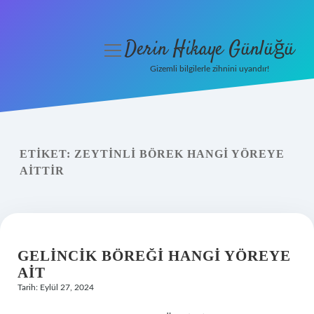
Derin Hikaye Günlüğü
menüyü
aç
Gizemli bilgilerle zihnini uyandır!
Anasayfa
Gizlilik Politikası
ETIKET:
ZEYTINLI BÖREK HANGI YÖREYE
Yasal Uyarı
AITTIR
Hakkımızda
GELINCIK BÖREĞI HANGI YÖREYE
AIT
Tarih: Eylül 27, 2024