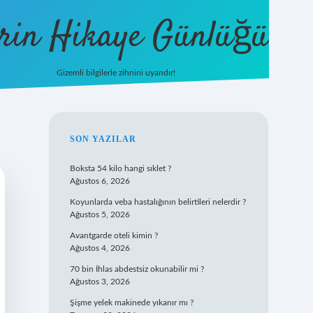
rin Hikaye Günlüğü
Gizemli bilgilerle zihnini uyandır!
tulipbet giriş
SIDEBAR
SON YAZILAR
Boksta 54 kilo hangi sıklet ?
Ağustos 6, 2026
Koyunlarda veba hastalığının belirtileri nelerdir ?
Ağustos 5, 2026
Avantgarde oteli kimin ?
Ağustos 4, 2026
70 bin İhlas abdestsiz okunabilir mi ?
Ağustos 3, 2026
Şişme yelek makinede yıkanır mı ?