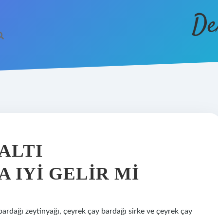
De
ALTI
 IYI GELIR MI
bardağı zeytinyağı, çeyrek çay bardağı sirke ve çeyrek çay