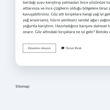
bardağı suyu karıştırıp yatmadan önce yüzünüze to
altlarınıza ve ince çizgilerin olduğu bölgelere bira
kavuşabilirsiniz. Göz altı kırışıklara hangi yağ iyi ge
yağ arıyorsanız, hücre yenileyici sandal ağacı yağını
yoğurtla karıştırın. Hazırladığınız karışımı dairesel
onarır. Göz altındaki kırışıklara ne iyi gelir? Botok
Zeytinyağı
Devamını okuyun
Yorum Bırak
Göz
Altı
Kırışıklıklarına
Iyi
Gelir
Mi
Sitemap