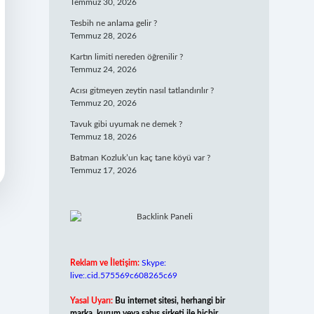
Temmuz 30, 2026
Tesbih ne anlama gelir ?
Temmuz 28, 2026
Kartın limiti nereden öğrenilir ?
Temmuz 24, 2026
Acısı gitmeyen zeytin nasıl tatlandırılır ?
Temmuz 20, 2026
Tavuk gibi uyumak ne demek ?
Temmuz 18, 2026
Batman Kozluk’un kaç tane köyü var ?
Temmuz 17, 2026
Reklam ve İletişim:
Skype:
live:.cid.575569c608265c69
Yasal Uyarı:
Bu internet sitesi, herhangi bir
marka, kurum veya şahıs şirketi ile hiçbir