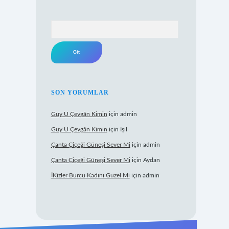
Arama
SON YORUMLAR
Guy U Çevgân Kimin
için
admin
Guy U Çevgân Kimin
için
Işıl
Çanta Çiçeği Güneşi Sever Mi
için
admin
Çanta Çiçeği Güneşi Sever Mi
için
Aydan
İKizler Burcu Kadını Guzel Mi
için
admin