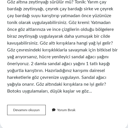
Göz altına zeytinyağı sürülür mü? Tonik: Yarım çay
bardağı zeytinyağı, çeyrek çay bardağı sirke ve çeyrek
çay bardağı suyu karıştırıp yatmadan önce yüzünüze
tonik olarak uygulayabilirsiniz. Göz kremi: Yatmadan
önce göz altlarınıza ve ince çizgilerin olduğu bölgelere
biraz zeytinyağı uygulayarak daha yumuşak bir cilde
kavuşabilirsiniz. Göz altı kırışıklara hangi yağ iyi gelir?
Göz çevresindeki kırışıklıklarla savaşmak için bitkisel bir
yağ arıyorsanız, hücre yenileyici sandal ağacı yağını
öneriyoruz. 2 damla sandal ağacı yağını 1 tatlı kaşığı
yoğurtla karıştırın. Hazırladığınız karışımı dairesel
hareketlerle göz çevrenize uygulayın. Sandal ağacı
yağıyla onarır. Göz altındaki kırışıklara ne iyi gelir?
Botoks uygulamaları, düşük kaşlar ve göz…
Zeytinyağı
Devamını okuyun
Yorum Bırak
Göz
Altı
Kırışıklıklarına