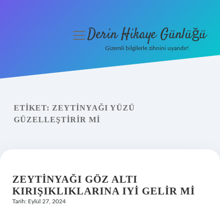
Derin Hikaye Günlüğü
menüyü
aç
Gizemli bilgilerle zihnini uyandır!
Anasayfa
Gizlilik Politikası
ETIKET:
ZEYTINYAĞI YÜZÜ
Yasal Uyarı
GÜZELLEŞTIRIR MI
Hakkımızda
ZEYTINYAĞI GÖZ ALTI
KIRIŞIKLIKLARINA IYI GELIR MI
Tarih: Eylül 27, 2024