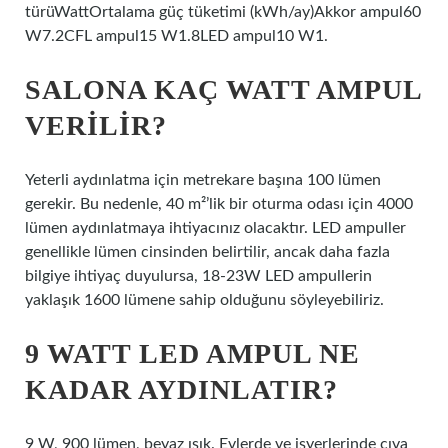
türüWattOrtalama güç tüketimi (kWh/ay)Akkor ampul60
W7.2CFL ampul15 W1.8LED ampul10 W1.
SALONA KAÇ WATT AMPUL
VERILIR?
Yeterli aydınlatma için metrekare başına 100 lümen
gerekir. Bu nedenle, 40 m²’lik bir oturma odası için 4000
lümen aydınlatmaya ihtiyacınız olacaktır. LED ampuller
genellikle lümen cinsinden belirtilir, ancak daha fazla
bilgiye ihtiyaç duyulursa, 18-23W LED ampullerin
yaklaşık 1600 lümene sahip olduğunu söyleyebiliriz.
9 WATT LED AMPUL NE
KADAR AYDINLATIR?
9 W, 900 lümen, beyaz ışık. Evlerde ve işyerlerinde cıva