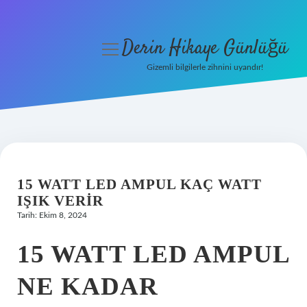
Derin Hikaye Günlüğü
menüyü
aç
Gizemli bilgilerle zihnini uyandır!
Anasayfa
Gizlilik Politikası
Yasal Uyarı
15 WATT LED AMPUL KAÇ WATT
Hakkımızda
IŞIK VERIR
Tarih: Ekim 8, 2024
15 WATT LED AMPUL
NE KADAR