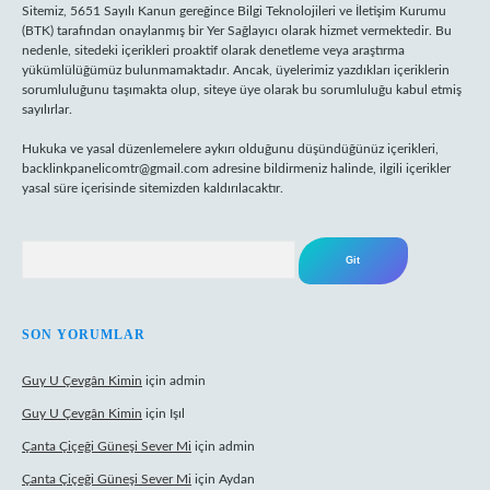
Sitemiz, 5651 Sayılı Kanun gereğince Bilgi Teknolojileri ve İletişim Kurumu
(BTK) tarafından onaylanmış bir Yer Sağlayıcı olarak hizmet vermektedir. Bu
nedenle, sitedeki içerikleri proaktif olarak denetleme veya araştırma
yükümlülüğümüz bulunmamaktadır. Ancak, üyelerimiz yazdıkları içeriklerin
sorumluluğunu taşımakta olup, siteye üye olarak bu sorumluluğu kabul etmiş
sayılırlar.
Hukuka ve yasal düzenlemelere aykırı olduğunu düşündüğünüz içerikleri,
backlinkpanelicomtr@gmail.com
adresine bildirmeniz halinde, ilgili içerikler
yasal süre içerisinde sitemizden kaldırılacaktır.
Arama
SON YORUMLAR
Guy U Çevgân Kimin
için
admin
Guy U Çevgân Kimin
için
Işıl
Çanta Çiçeği Güneşi Sever Mi
için
admin
Çanta Çiçeği Güneşi Sever Mi
için
Aydan