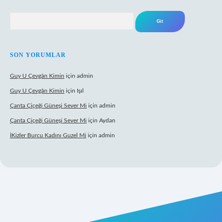
Arama
SON YORUMLAR
Guy U Çevgân Kimin
için
admin
Guy U Çevgân Kimin
için
Işıl
Çanta Çiçeği Güneşi Sever Mi
için
admin
Çanta Çiçeği Güneşi Sever Mi
için
Aydan
İKizler Burcu Kadını Guzel Mi
için
admin
ipbet giriş