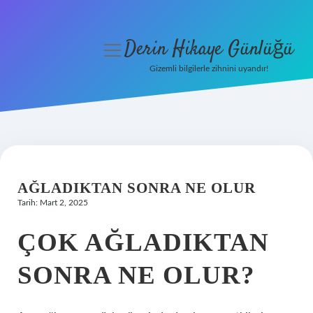
Derin Hikaye Günlüğü
menüyü
aç
Gizemli bilgilerle zihnini uyandır!
Anasayfa
Gizlilik Politikası
Yasal Uyarı
AĞLADIKTAN SONRA NE OLUR
Hakkımızda
Tarih: Mart 2, 2025
ÇOK AĞLADIKTAN
SONRA NE OLUR?