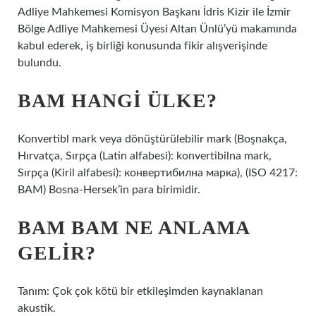
Adliye Mahkemesi Komisyon Başkanı İdris Kizir ile İzmir
Bölge Adliye Mahkemesi Üyesi Altan Ünlü’yü makamında
kabul ederek, iş birliği konusunda fikir alışverişinde
bulundu.
BAM HANGI ÜLKE?
Konvertibl mark veya dönüştürülebilir mark (Boşnakça,
Hırvatça, Sırpça (Latin alfabesi): konvertibilna mark,
Sırpça (Kiril alfabesi): конвертибилна марка), (ISO 4217:
BAM) Bosna-Hersek’in para birimidir.
BAM BAM NE ANLAMA
GELIR?
Tanım: Çok çok kötü bir etkileşimden kaynaklanan
akustik.