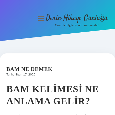
Derin Hikaye Günlüğü
menüyü
aç
Gizemli bilgilerle zihnini uyandır!
Anasayfa
Gizlilik Politikası
Yasal Uyarı
BAM NE DEMEK
Hakkımızda
Tarih: Nisan 17, 2025
BAM KELIMESI NE
ANLAMA GELIR?