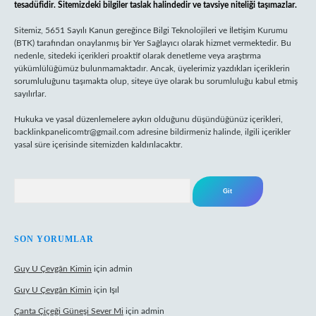
tesadüfidir. Sitemizdeki bilgiler taslak halindedir ve tavsiye niteliği taşımazlar.
Sitemiz, 5651 Sayılı Kanun gereğince Bilgi Teknolojileri ve İletişim Kurumu
(BTK) tarafından onaylanmış bir Yer Sağlayıcı olarak hizmet vermektedir. Bu
nedenle, sitedeki içerikleri proaktif olarak denetleme veya araştırma
yükümlülüğümüz bulunmamaktadır. Ancak, üyelerimiz yazdıkları içeriklerin
sorumluluğunu taşımakta olup, siteye üye olarak bu sorumluluğu kabul etmiş
sayılırlar.
Hukuka ve yasal düzenlemelere aykırı olduğunu düşündüğünüz içerikleri,
backlinkpanelicomtr@gmail.com
adresine bildirmeniz halinde, ilgili içerikler
yasal süre içerisinde sitemizden kaldırılacaktır.
Arama
SON YORUMLAR
Guy U Çevgân Kimin
için
admin
Guy U Çevgân Kimin
için
Işıl
Çanta Çiçeği Güneşi Sever Mi
için
admin