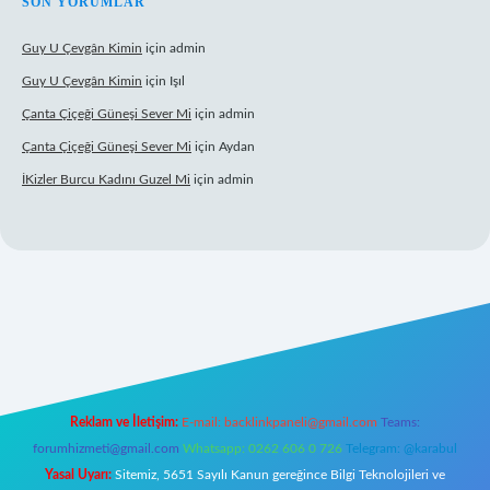
SON YORUMLAR
Guy U Çevgân Kimin
için
admin
Guy U Çevgân Kimin
için
Işıl
Çanta Çiçeği Güneşi Sever Mi
için
admin
Çanta Çiçeği Güneşi Sever Mi
için
Aydan
İKizler Burcu Kadını Guzel Mi
için
admin
 giriş
Reklam ve İletişim:
E-mail:
backlinkpaneli@gmail.com
Teams:
forumhizmeti@gmail.com
Whatsapp: 0262 606 0 726
Telegram: @karabul
Yasal Uyarı:
Sitemiz, 5651 Sayılı Kanun gereğince Bilgi Teknolojileri ve