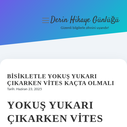
Derin Hikaye Günlüğü
menüyü
aç
Gizemli bilgilerle zihnini uyandır!
Anasayfa
Gizlilik Politikası
Yasal Uyarı
BISIKLETLE YOKUŞ YUKARI
Hakkımızda
ÇIKARKEN VITES KAÇTA OLMALI
Tarih: Haziran 23, 2025
YOKUŞ YUKARI
ÇIKARKEN VITES