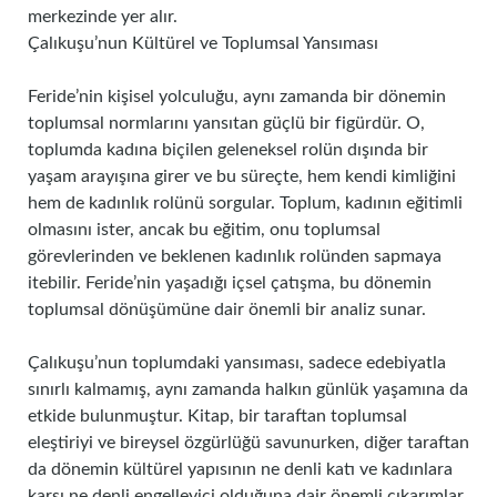
merkezinde yer alır.
Çalıkuşu’nun Kültürel ve Toplumsal Yansıması
Feride’nin kişisel yolculuğu, aynı zamanda bir dönemin
toplumsal normlarını yansıtan güçlü bir figürdür. O,
toplumda kadına biçilen geleneksel rolün dışında bir
yaşam arayışına girer ve bu süreçte, hem kendi kimliğini
hem de kadınlık rolünü sorgular. Toplum, kadının eğitimli
olmasını ister, ancak bu eğitim, onu toplumsal
görevlerinden ve beklenen kadınlık rolünden sapmaya
itebilir. Feride’nin yaşadığı içsel çatışma, bu dönemin
toplumsal dönüşümüne dair önemli bir analiz sunar.
Çalıkuşu’nun toplumdaki yansıması, sadece edebiyatla
sınırlı kalmamış, aynı zamanda halkın günlük yaşamına da
etkide bulunmuştur. Kitap, bir taraftan toplumsal
eleştiriyi ve bireysel özgürlüğü savunurken, diğer taraftan
da dönemin kültürel yapısının ne denli katı ve kadınlara
karşı ne denli engelleyici olduğuna dair önemli çıkarımlar