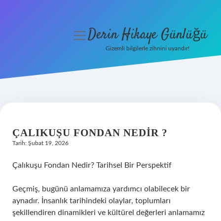
Derin Hikaye Günlüğü
menüyü
aç
Gizemli bilgilerle zihnini uyandır!
Anasayfa
Gizlilik Politikası
Yasal Uyarı
ÇALIKUŞU FONDAN NEDIR ?
Hakkımızda
Tarih: Şubat 19, 2026
Çalıkuşu Fondan Nedir? Tarihsel Bir Perspektif
Geçmiş, bugünü anlamamıza yardımcı olabilecek bir
aynadır. İnsanlık tarihindeki olaylar, toplumları
şekillendiren dinamikleri ve kültürel değerleri anlamamız