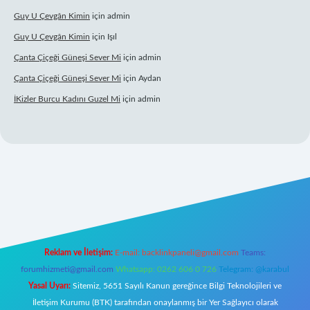
Guy U Çevgân Kimin
için
admin
Guy U Çevgân Kimin
için
Işıl
Çanta Çiçeği Güneşi Sever Mi
için
admin
Çanta Çiçeği Güneşi Sever Mi
için
Aydan
İKizler Burcu Kadını Guzel Mi
için
admin
et giriş
Reklam ve İletişim:
E-mail:
backlinkpaneli@gmail.com
Teams:
forumhizmeti@gmail.com
Whatsapp: 0262 606 0 726
Telegram: @karabul
Yasal Uyarı:
Sitemiz, 5651 Sayılı Kanun gereğince Bilgi Teknolojileri ve
İletişim Kurumu (BTK) tarafından onaylanmış bir Yer Sağlayıcı olarak