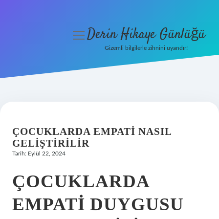
Derin Hikaye Günlüğü
menüyü
aç
Gizemli bilgilerle zihnini uyandır!
Anasayfa
Gizlilik Politikası
Yasal Uyarı
ÇOCUKLARDA EMPATI NASIL
Hakkımızda
GELIŞTIRILIR
Tarih: Eylül 22, 2024
ÇOCUKLARDA
EMPATI DUYGUSU