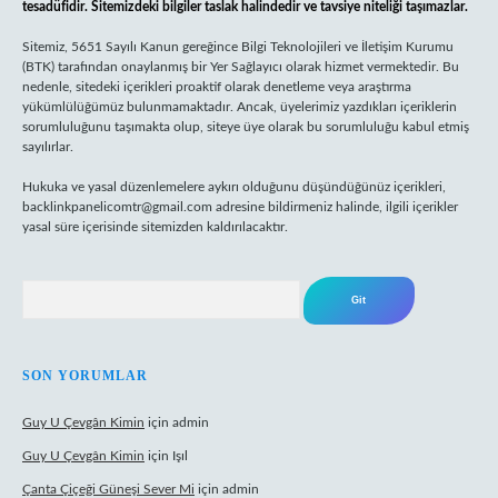
tesadüfidir. Sitemizdeki bilgiler taslak halindedir ve tavsiye niteliği taşımazlar.
Sitemiz, 5651 Sayılı Kanun gereğince Bilgi Teknolojileri ve İletişim Kurumu
(BTK) tarafından onaylanmış bir Yer Sağlayıcı olarak hizmet vermektedir. Bu
nedenle, sitedeki içerikleri proaktif olarak denetleme veya araştırma
yükümlülüğümüz bulunmamaktadır. Ancak, üyelerimiz yazdıkları içeriklerin
sorumluluğunu taşımakta olup, siteye üye olarak bu sorumluluğu kabul etmiş
sayılırlar.
Hukuka ve yasal düzenlemelere aykırı olduğunu düşündüğünüz içerikleri,
backlinkpanelicomtr@gmail.com
adresine bildirmeniz halinde, ilgili içerikler
yasal süre içerisinde sitemizden kaldırılacaktır.
Arama
SON YORUMLAR
Guy U Çevgân Kimin
için
admin
Guy U Çevgân Kimin
için
Işıl
Çanta Çiçeği Güneşi Sever Mi
için
admin