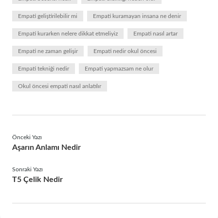
Empati geliştirilebilir mi
Empati kuramayan insana ne denir
Empati kurarken nelere dikkat etmeliyiz
Empati nasıl artar
Empati ne zaman gelişir
Empati nedir okul öncesi
Empati tekniği nedir
Empati yapmazsam ne olur
Okul öncesi empati nasıl anlatılır
Önceki Yazı
Aşarın Anlamı Nedir
Sonraki Yazı
T5 Çelik Nedir